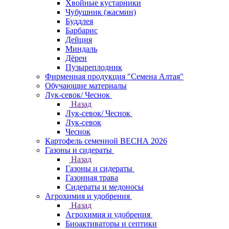
Хвойные кустарники
Чубушник (жасмин)
Буддлея
Барбарис
Дейция
Миндаль
Дёрен
Пузыреплодник
Фирменная продукция "Семена Алтая"
Обучающие материалы
Лук-севок/ Чеснок
Назад
Лук-севок/ Чеснок
Лук-севок
Чеснок
Картофель семенной ВЕСНА 2026
Газоны и сидераты
Назад
Газоны и сидераты
Газонная трава
Сидераты и медоносы
Агрохимия и удобрения
Назад
Агрохимия и удобрения
Биоактиваторы и септики