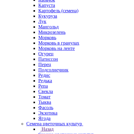
Капуста
Картофель (семена)
Кукуруза
Лук
Мангольд
Микрозелень
Морковь
Морковь в гранулах
Морковь на ленте
Огурец
Патиссон
Перец
Подсолнечник
Редис
Редька
Репа
Свекла
Томат
Тыква
Фасоль
Экзотика
Ягода
Семена цветочных культур
Назад