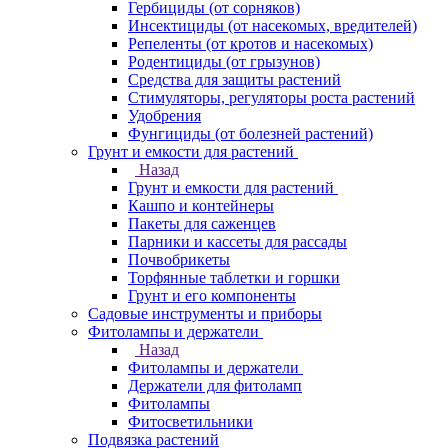
Гербициды (от сорняков)
Инсектициды (от насекомых, вредителей)
Репеленты (от кротов и насекомых)
Родентициды (от грызунов)
Средства для защиты растений
Стимуляторы, регуляторы роста растений
Удобрения
Фунгициды (от болезней растений)
Грунт и емкости для растений
Назад
Грунт и емкости для растений
Кашпо и контейнеры
Пакеты для саженцев
Парники и кассеты для рассады
Почвобрикеты
Торфянные таблетки и горшки
Грунт и его компоненты
Садовые инструменты и приборы
Фитолампы и держатели
Назад
Фитолампы и держатели
Держатели для фитоламп
Фитолампы
Фитосветильники
Подвязка растений