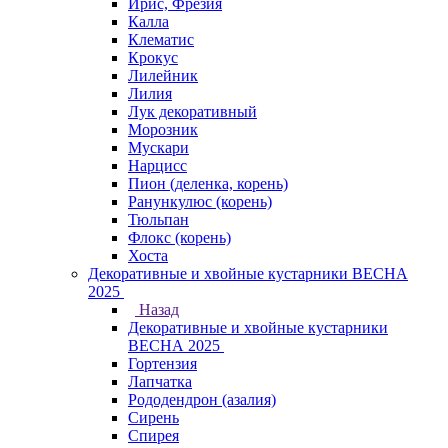
Ирис, Фрезия
Калла
Клематис
Крокус
Лилейник
Лилия
Лук декоративный
Морозник
Мускари
Нарцисс
Пион (деленка, корень)
Ранункулюс (корень)
Тюльпан
Флокс (корень)
Хоста
Декоративные и хвойные кустарники ВЕСНА
2025
Назад
Декоративные и хвойные кустарники
ВЕСНА 2025
Гортензия
Лапчатка
Рододендрон (азалия)
Сирень
Спирея