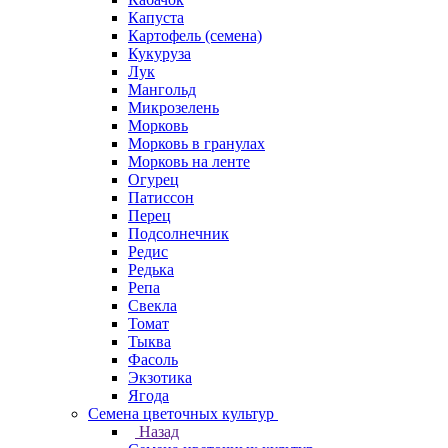
Капуста
Картофель (семена)
Кукуруза
Лук
Мангольд
Микрозелень
Морковь
Морковь в гранулах
Морковь на ленте
Огурец
Патиссон
Перец
Подсолнечник
Редис
Редька
Репа
Свекла
Томат
Тыква
Фасоль
Экзотика
Ягода
Семена цветочных культур
Назад