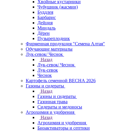
Хвойные кустарники
Чубушник (жасмин)
Буддлея
Барбарис
Дейция
Миндаль
Дёрен
Пузыреплодник
Фирменная продукция "Семена Алтая"
Обучающие материалы
Лук-севок/ Чеснок
Назад
Лук-севок/ Чеснок
Лук-севок
Чеснок
Картофель семенной ВЕСНА 2026
Газоны и сидераты
Назад
Газоны и сидераты
Газонная трава
Сидераты и медоносы
Агрохимия и удобрения
Назад
Агрохимия и удобрения
Биоактиваторы и септики