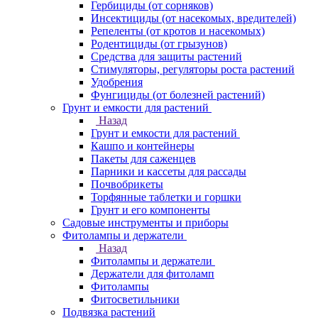
Гербициды (от сорняков)
Инсектициды (от насекомых, вредителей)
Репеленты (от кротов и насекомых)
Родентициды (от грызунов)
Средства для защиты растений
Стимуляторы, регуляторы роста растений
Удобрения
Фунгициды (от болезней растений)
Грунт и емкости для растений
Назад
Грунт и емкости для растений
Кашпо и контейнеры
Пакеты для саженцев
Парники и кассеты для рассады
Почвобрикеты
Торфянные таблетки и горшки
Грунт и его компоненты
Садовые инструменты и приборы
Фитолампы и держатели
Назад
Фитолампы и держатели
Держатели для фитоламп
Фитолампы
Фитосветильники
Подвязка растений