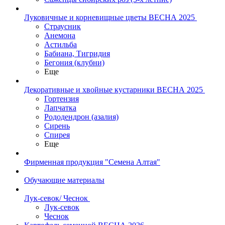
Луковичные и корневищные цветы ВЕСНА 2025
Страусник
Анемона
Астильба
Бабиана, Тигридия
Бегония (клубни)
Еще
Декоративные и хвойные кустарники ВЕСНА 2025
Гортензия
Лапчатка
Рододендрон (азалия)
Сирень
Спирея
Еще
Фирменная продукция "Семена Алтая"
Обучающие материалы
Лук-севок/ Чеснок
Лук-севок
Чеснок