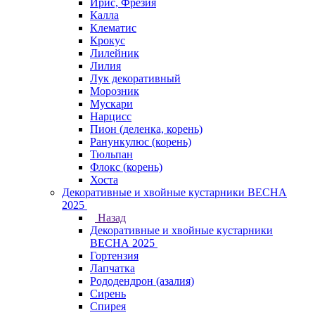
Ирис, Фрезия
Калла
Клематис
Крокус
Лилейник
Лилия
Лук декоративный
Морозник
Мускари
Нарцисс
Пион (деленка, корень)
Ранункулюс (корень)
Тюльпан
Флокс (корень)
Хоста
Декоративные и хвойные кустарники ВЕСНА
2025
Назад
Декоративные и хвойные кустарники
ВЕСНА 2025
Гортензия
Лапчатка
Рододендрон (азалия)
Сирень
Спирея