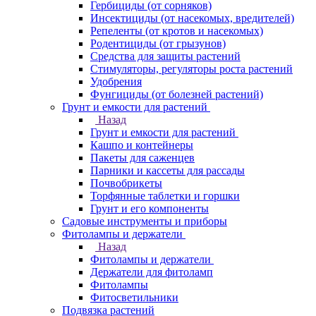
Гербициды (от сорняков)
Инсектициды (от насекомых, вредителей)
Репеленты (от кротов и насекомых)
Родентициды (от грызунов)
Средства для защиты растений
Стимуляторы, регуляторы роста растений
Удобрения
Фунгициды (от болезней растений)
Грунт и емкости для растений
Назад
Грунт и емкости для растений
Кашпо и контейнеры
Пакеты для саженцев
Парники и кассеты для рассады
Почвобрикеты
Торфянные таблетки и горшки
Грунт и его компоненты
Садовые инструменты и приборы
Фитолампы и держатели
Назад
Фитолампы и держатели
Держатели для фитоламп
Фитолампы
Фитосветильники
Подвязка растений