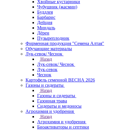
Хвойные кустарники
Чубушник (жасмин)
Буддлея
Барбарис
Дейция
Миндаль
Дёрен
Пузыреплодник
Фирменная продукция "Семена Алтая"
Обучающие материалы
Лук-севок/ Чеснок
Назад
Лук-севок/ Чеснок
Лук-севок
Чеснок
Картофель семенной ВЕСНА 2026
Газоны и сидераты
Назад
Газоны и сидераты
Газонная трава
Сидераты и медоносы
Агрохимия и удобрения
Назад
Агрохимия и удобрения
Биоактиваторы и септики