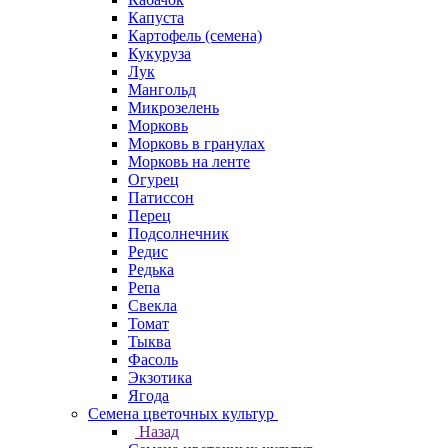
Капуста
Картофель (семена)
Кукуруза
Лук
Мангольд
Микрозелень
Морковь
Морковь в гранулах
Морковь на ленте
Огурец
Патиссон
Перец
Подсолнечник
Редис
Редька
Репа
Свекла
Томат
Тыква
Фасоль
Экзотика
Ягода
Семена цветочных культур
Назад