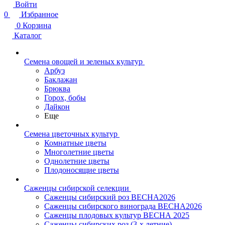
Войти
0
Избранное
0
Корзина
Каталог
Семена овощей и зеленых культур
Арбуз
Баклажан
Брюква
Горох, бобы
Дайкон
Еще
Семена цветочных культур
Комнатные цветы
Многолетние цветы
Однолетние цветы
Плодоносящие цветы
Саженцы сибирской селекции
Саженцы сибирский роз ВЕСНА2026
Саженцы сибирского винограда ВЕСНА2026
Саженцы плодовых культур ВЕСНА 2025
Саженцы сибирских роз (3-х летние)