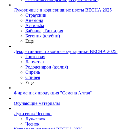
Луковичные и корневищные цветы ВЕСНА 2025
Страусник
Анемона
Астильба
Бабиана, Тигридия
Бегония (клубни)
Еще
Декоративные и хвойные кустарники ВЕСНА 2025
Гортензия
Лапчатка
Рододендрон (азалия)
Сирень
Спирея
Еще
Фирменная продукция "Семена Алтая"
Обучающие материалы
Лук-севок/ Чеснок
Лук-севок
Чеснок