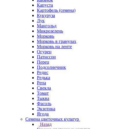
Капуста
Картофель (семена)
Кукуруза
Лук
Мангольд
Микрозелень
Морковь
Морковь в гранулах
Морковь на ленте
Огурец
Патиссон
Перец
Подсолнечник
Редис
Редька
Репа
Свекла
Томат
Тыква
Фасоль
Экзотика
Ягода
Семена цветочных культур
Назад