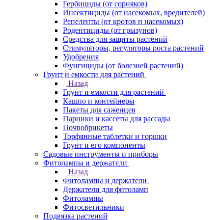
Гербициды (от сорняков)
Инсектициды (от насекомых, вредителей)
Репеленты (от кротов и насекомых)
Родентициды (от грызунов)
Средства для защиты растений
Стимуляторы, регуляторы роста растений
Удобрения
Фунгициды (от болезней растений)
Грунт и емкости для растений
Назад
Грунт и емкости для растений
Кашпо и контейнеры
Пакеты для саженцев
Парники и кассеты для рассады
Почвобрикеты
Торфянные таблетки и горшки
Грунт и его компоненты
Садовые инструменты и приборы
Фитолампы и держатели
Назад
Фитолампы и держатели
Держатели для фитоламп
Фитолампы
Фитосветильники
Подвязка растений