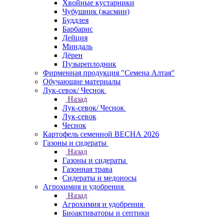
Хвойные кустарники
Чубушник (жасмин)
Буддлея
Барбарис
Дейция
Миндаль
Дёрен
Пузыреплодник
Фирменная продукция "Семена Алтая"
Обучающие материалы
Лук-севок/ Чеснок
Назад
Лук-севок/ Чеснок
Лук-севок
Чеснок
Картофель семенной ВЕСНА 2026
Газоны и сидераты
Назад
Газоны и сидераты
Газонная трава
Сидераты и медоносы
Агрохимия и удобрения
Назад
Агрохимия и удобрения
Биоактиваторы и септики