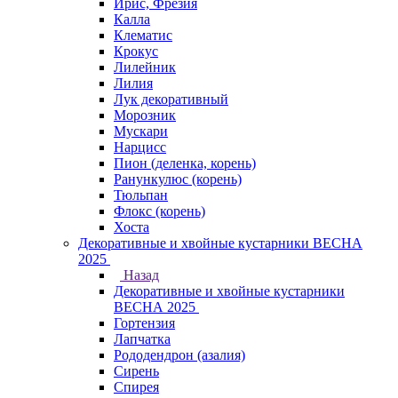
Ирис, Фрезия
Калла
Клематис
Крокус
Лилейник
Лилия
Лук декоративный
Морозник
Мускари
Нарцисс
Пион (деленка, корень)
Ранункулюс (корень)
Тюльпан
Флокс (корень)
Хоста
Декоративные и хвойные кустарники ВЕСНА
2025
Назад
Декоративные и хвойные кустарники
ВЕСНА 2025
Гортензия
Лапчатка
Рододендрон (азалия)
Сирень
Спирея