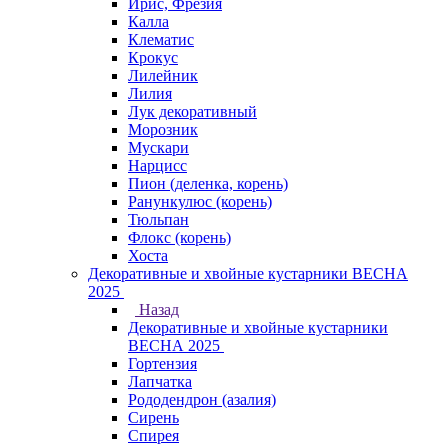
Ирис, Фрезия
Калла
Клематис
Крокус
Лилейник
Лилия
Лук декоративный
Морозник
Мускари
Нарцисс
Пион (деленка, корень)
Ранункулюс (корень)
Тюльпан
Флокс (корень)
Хоста
Декоративные и хвойные кустарники ВЕСНА
2025
Назад
Декоративные и хвойные кустарники
ВЕСНА 2025
Гортензия
Лапчатка
Рододендрон (азалия)
Сирень
Спирея