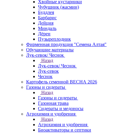
Хвойные кустарники
Чубушник (жасмин)
Буддлея
Барбарис
Дейция
Миндаль
Дёрен
Пузыреплодник
Фирменная продукция "Семена Алтая"
Обучающие материалы
Лук-севок/ Чеснок
Назад
Лук-севок/ Чеснок
Лук-севок
Чеснок
Картофель семенной ВЕСНА 2026
Газоны и сидераты
Назад
Газоны и сидераты
Газонная трава
Сидераты и медоносы
Агрохимия и удобрения
Назад
Агрохимия и удобрения
Биоактиваторы и септики