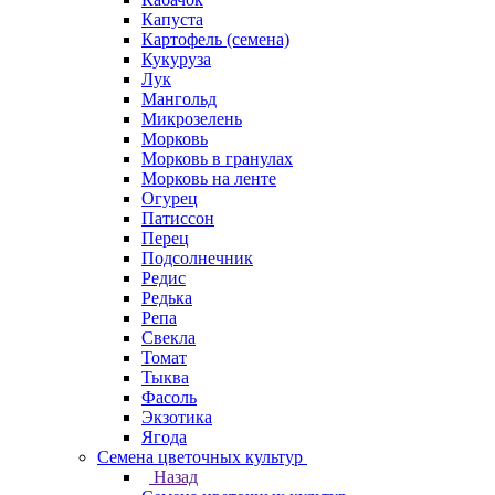
Капуста
Картофель (семена)
Кукуруза
Лук
Мангольд
Микрозелень
Морковь
Морковь в гранулах
Морковь на ленте
Огурец
Патиссон
Перец
Подсолнечник
Редис
Редька
Репа
Свекла
Томат
Тыква
Фасоль
Экзотика
Ягода
Семена цветочных культур
Назад