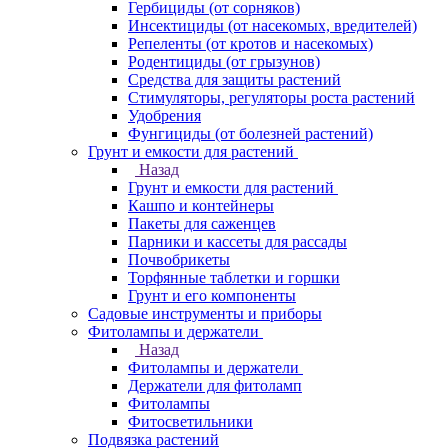
Гербициды (от сорняков)
Инсектициды (от насекомых, вредителей)
Репеленты (от кротов и насекомых)
Родентициды (от грызунов)
Средства для защиты растений
Стимуляторы, регуляторы роста растений
Удобрения
Фунгициды (от болезней растений)
Грунт и емкости для растений
Назад
Грунт и емкости для растений
Кашпо и контейнеры
Пакеты для саженцев
Парники и кассеты для рассады
Почвобрикеты
Торфянные таблетки и горшки
Грунт и его компоненты
Садовые инструменты и приборы
Фитолампы и держатели
Назад
Фитолампы и держатели
Держатели для фитоламп
Фитолампы
Фитосветильники
Подвязка растений