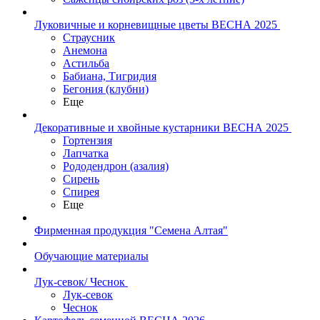
Луковичные и корневищные цветы ВЕСНА 2025
Страусник
Анемона
Астильба
Бабиана, Тигридия
Бегония (клубни)
Еще
Декоративные и хвойные кустарники ВЕСНА 2025
Гортензия
Лапчатка
Рододендрон (азалия)
Сирень
Спирея
Еще
Фирменная продукция "Семена Алтая"
Обучающие материалы
Лук-севок/ Чеснок
Лук-севок
Чеснок