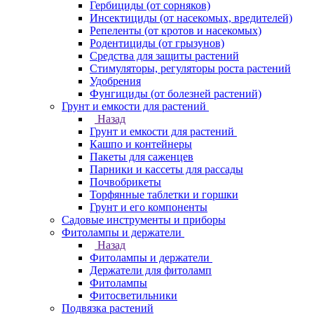
Гербициды (от сорняков)
Инсектициды (от насекомых, вредителей)
Репеленты (от кротов и насекомых)
Родентициды (от грызунов)
Средства для защиты растений
Стимуляторы, регуляторы роста растений
Удобрения
Фунгициды (от болезней растений)
Грунт и емкости для растений
Назад
Грунт и емкости для растений
Кашпо и контейнеры
Пакеты для саженцев
Парники и кассеты для рассады
Почвобрикеты
Торфянные таблетки и горшки
Грунт и его компоненты
Садовые инструменты и приборы
Фитолампы и держатели
Назад
Фитолампы и держатели
Держатели для фитоламп
Фитолампы
Фитосветильники
Подвязка растений