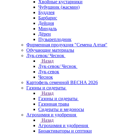
Хвойные кустарники
Чубушник (жасмин)
Буддлея
Барбарис
Дейция
Миндаль
Дёрен
Пузыреплодник
Фирменная продукция "Семена Алтая"
Обучающие материалы
Лук-севок/ Чеснок
Назад
Лук-севок/ Чеснок
Лук-севок
Чеснок
Картофель семенной ВЕСНА 2026
Газоны и сидераты
Назад
Газоны и сидераты
Газонная трава
Сидераты и медоносы
Агрохимия и удобрения
Назад
Агрохимия и удобрения
Биоактиваторы и септики