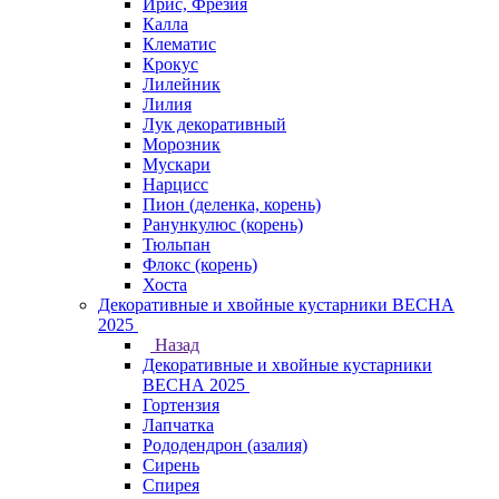
Ирис, Фрезия
Калла
Клематис
Крокус
Лилейник
Лилия
Лук декоративный
Морозник
Мускари
Нарцисс
Пион (деленка, корень)
Ранункулюс (корень)
Тюльпан
Флокс (корень)
Хоста
Декоративные и хвойные кустарники ВЕСНА
2025
Назад
Декоративные и хвойные кустарники
ВЕСНА 2025
Гортензия
Лапчатка
Рододендрон (азалия)
Сирень
Спирея