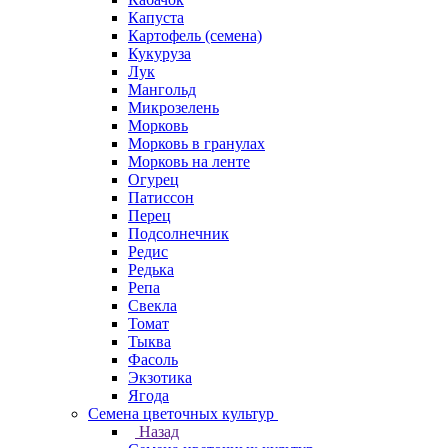
Капуста
Картофель (семена)
Кукуруза
Лук
Мангольд
Микрозелень
Морковь
Морковь в гранулах
Морковь на ленте
Огурец
Патиссон
Перец
Подсолнечник
Редис
Редька
Репа
Свекла
Томат
Тыква
Фасоль
Экзотика
Ягода
Семена цветочных культур
Назад