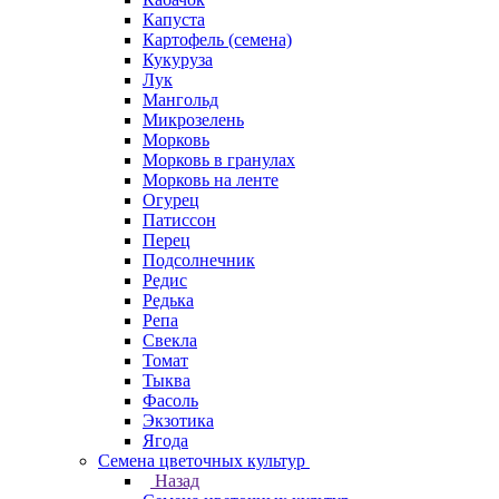
Капуста
Картофель (семена)
Кукуруза
Лук
Мангольд
Микрозелень
Морковь
Морковь в гранулах
Морковь на ленте
Огурец
Патиссон
Перец
Подсолнечник
Редис
Редька
Репа
Свекла
Томат
Тыква
Фасоль
Экзотика
Ягода
Семена цветочных культур
Назад