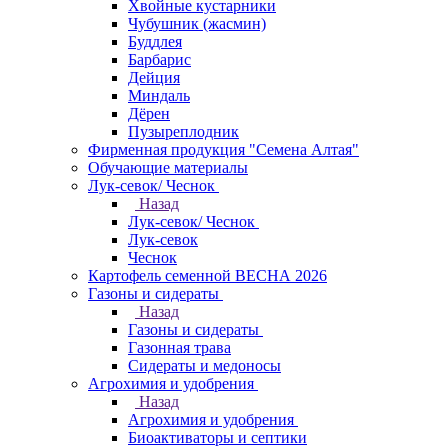
Хвойные кустарники
Чубушник (жасмин)
Буддлея
Барбарис
Дейция
Миндаль
Дёрен
Пузыреплодник
Фирменная продукция "Семена Алтая"
Обучающие материалы
Лук-севок/ Чеснок
Назад
Лук-севок/ Чеснок
Лук-севок
Чеснок
Картофель семенной ВЕСНА 2026
Газоны и сидераты
Назад
Газоны и сидераты
Газонная трава
Сидераты и медоносы
Агрохимия и удобрения
Назад
Агрохимия и удобрения
Биоактиваторы и септики