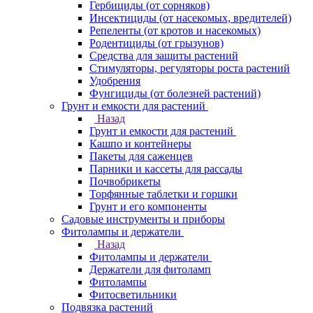
Гербициды (от сорняков)
Инсектициды (от насекомых, вредителей)
Репеленты (от кротов и насекомых)
Родентициды (от грызунов)
Средства для защиты растений
Стимуляторы, регуляторы роста растений
Удобрения
Фунгициды (от болезней растений)
Грунт и емкости для растений
Назад
Грунт и емкости для растений
Кашпо и контейнеры
Пакеты для саженцев
Парники и кассеты для рассады
Почвобрикеты
Торфянные таблетки и горшки
Грунт и его компоненты
Садовые инструменты и приборы
Фитолампы и держатели
Назад
Фитолампы и держатели
Держатели для фитоламп
Фитолампы
Фитосветильники
Подвязка растений