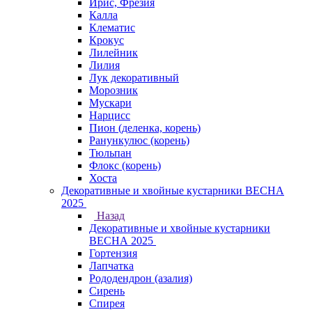
Ирис, Фрезия
Калла
Клематис
Крокус
Лилейник
Лилия
Лук декоративный
Морозник
Мускари
Нарцисс
Пион (деленка, корень)
Ранункулюс (корень)
Тюльпан
Флокс (корень)
Хоста
Декоративные и хвойные кустарники ВЕСНА
2025
Назад
Декоративные и хвойные кустарники
ВЕСНА 2025
Гортензия
Лапчатка
Рододендрон (азалия)
Сирень
Спирея