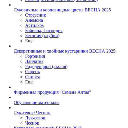
Луковичные и корневищные цветы ВЕСНА 2025
Страусник
Анемона
Астильба
Бабиана, Тигридия
Бегония (клубни)
Еще
Декоративные и хвойные кустарники ВЕСНА 2025
Гортензия
Лапчатка
Рододендрон (азалия)
Сирень
Спирея
Еще
Фирменная продукция "Семена Алтая"
Обучающие материалы
Лук-севок/ Чеснок
Лук-севок
Чеснок