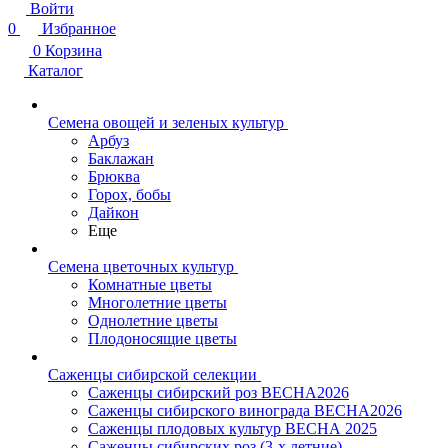
Войти
0
Избранное
0
Корзина
Каталог
Семена овощей и зеленых культур
Арбуз
Баклажан
Брюква
Горох, бобы
Дайкон
Еще
Семена цветочных культур
Комнатные цветы
Многолетние цветы
Однолетние цветы
Плодоносящие цветы
Саженцы сибирской селекции
Саженцы сибирский роз ВЕСНА2026
Саженцы сибирского винограда ВЕСНА2026
Саженцы плодовых культур ВЕСНА 2025
Саженцы сибирских роз (3-х летние)