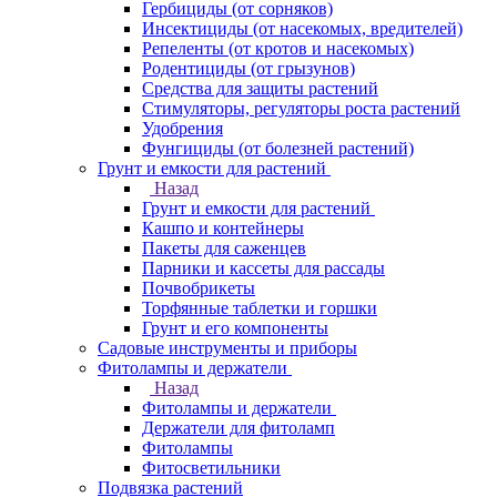
Гербициды (от сорняков)
Инсектициды (от насекомых, вредителей)
Репеленты (от кротов и насекомых)
Родентициды (от грызунов)
Средства для защиты растений
Стимуляторы, регуляторы роста растений
Удобрения
Фунгициды (от болезней растений)
Грунт и емкости для растений
Назад
Грунт и емкости для растений
Кашпо и контейнеры
Пакеты для саженцев
Парники и кассеты для рассады
Почвобрикеты
Торфянные таблетки и горшки
Грунт и его компоненты
Садовые инструменты и приборы
Фитолампы и держатели
Назад
Фитолампы и держатели
Держатели для фитоламп
Фитолампы
Фитосветильники
Подвязка растений