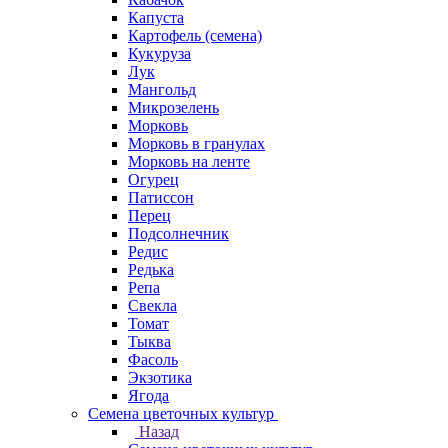
Капуста
Картофель (семена)
Кукуруза
Лук
Мангольд
Микрозелень
Морковь
Морковь в гранулах
Морковь на ленте
Огурец
Патиссон
Перец
Подсолнечник
Редис
Редька
Репа
Свекла
Томат
Тыква
Фасоль
Экзотика
Ягода
Семена цветочных культур
Назад