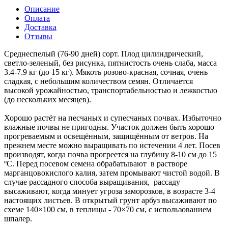
Описание
Оплата
Доставка
Отзывы
Среднеспелый (76-90 дней) сорт. Плод цилиндрический,
светло-зеленый, без рисунка, пятнистость очень слаба, масса
3.4-7.9 кг (до 15 кг). Мякоть розово-красная, сочная, очень
сладкая, с небольшим количеством семян. Отличается
высокой урожайностью, транспортабельностью и лежкостью
(до нескольких месяцев).
Хорошо растёт на песчаных и супесчаных почвах. Избыточно
влажные почвы не пригодны. Участок должен быть хорошо
прогреваемым и освещённым, защищённым от ветров. На
прежнем месте можно выращивать по истечении 4 лет. Посев
производят, когда почва прогреется на глубину 8-10 см до 15
ºС. Перед посевом семена обрабатывают в растворе
марганцовокислого калия, затем промывают чистой водой. В
случае рассадного способа выращивания, рассаду
высаживают, когда минует угроза заморозков, в возрасте 3-4
настоящих листьев. В открытый грунт арбуз высаживают по
схеме 140×100 см, в теплицы - 70×70 см, с использованием
шпалер.