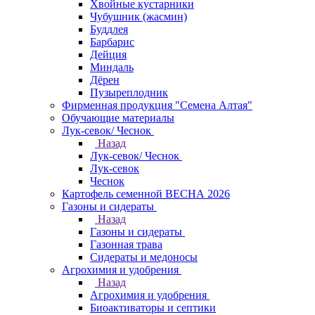
Хвойные кустарники
Чубушник (жасмин)
Буддлея
Барбарис
Дейция
Миндаль
Дёрен
Пузыреплодник
Фирменная продукция "Семена Алтая"
Обучающие материалы
Лук-севок/ Чеснок
Назад
Лук-севок/ Чеснок
Лук-севок
Чеснок
Картофель семенной ВЕСНА 2026
Газоны и сидераты
Назад
Газоны и сидераты
Газонная трава
Сидераты и медоносы
Агрохимия и удобрения
Назад
Агрохимия и удобрения
Биоактиваторы и септики