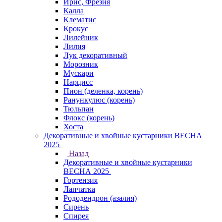
Ирис, Фрезия
Калла
Клематис
Крокус
Лилейник
Лилия
Лук декоративный
Морозник
Мускари
Нарцисс
Пион (деленка, корень)
Ранункулюс (корень)
Тюльпан
Флокс (корень)
Хоста
Декоративные и хвойные кустарники ВЕСНА
2025
Назад
Декоративные и хвойные кустарники
ВЕСНА 2025
Гортензия
Лапчатка
Рододендрон (азалия)
Сирень
Спирея