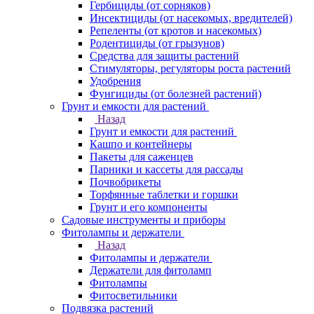
Гербициды (от сорняков)
Инсектициды (от насекомых, вредителей)
Репеленты (от кротов и насекомых)
Родентициды (от грызунов)
Средства для защиты растений
Стимуляторы, регуляторы роста растений
Удобрения
Фунгициды (от болезней растений)
Грунт и емкости для растений
Назад
Грунт и емкости для растений
Кашпо и контейнеры
Пакеты для саженцев
Парники и кассеты для рассады
Почвобрикеты
Торфянные таблетки и горшки
Грунт и его компоненты
Садовые инструменты и приборы
Фитолампы и держатели
Назад
Фитолампы и держатели
Держатели для фитоламп
Фитолампы
Фитосветильники
Подвязка растений