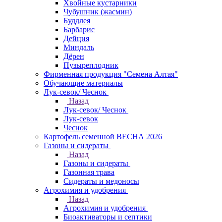
Хвойные кустарники
Чубушник (жасмин)
Буддлея
Барбарис
Дейция
Миндаль
Дёрен
Пузыреплодник
Фирменная продукция "Семена Алтая"
Обучающие материалы
Лук-севок/ Чеснок
Назад
Лук-севок/ Чеснок
Лук-севок
Чеснок
Картофель семенной ВЕСНА 2026
Газоны и сидераты
Назад
Газоны и сидераты
Газонная трава
Сидераты и медоносы
Агрохимия и удобрения
Назад
Агрохимия и удобрения
Биоактиваторы и септики