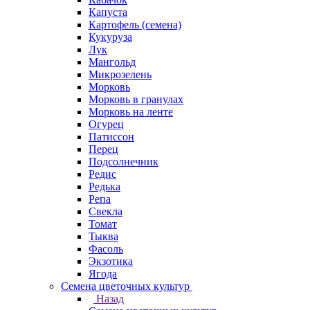
Капуста
Картофель (семена)
Кукуруза
Лук
Мангольд
Микрозелень
Морковь
Морковь в гранулах
Морковь на ленте
Огурец
Патиссон
Перец
Подсолнечник
Редис
Редька
Репа
Свекла
Томат
Тыква
Фасоль
Экзотика
Ягода
Семена цветочных культур
Назад