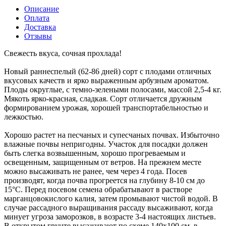
Описание
Оплата
Доставка
Отзывы
Свежесть вкуса, сочная прохлада!
Новый раннеспелый (62-86 дней) сорт с плодами отличных
вкусовых качеств и ярко выраженным арбузным ароматом.
Плоды округлые, с темно-зелеными полосами, массой 2,5-4 кг.
Мякоть ярко-красная, сладкая. Сорт отличается дружным
формированием урожая, хорошей транспортабельностью и
лежкостью.
Хорошо растет на песчаных и супесчаных почвах. Избыточно
влажные почвы непригодны. Участок для посадки должен
быть слегка возвышенным, хорошо прогреваемым и
освещенным, защищенным от ветров. На прежнем месте
можно высаживать не ранее, чем через 4 года. Посев
производят, когда почва прогреется на глубину 8-10 см до
15°С. Перед посевом семена обрабатывают в растворе
марганцовокислого калия, затем промывают чистой водой. В
случае рассадного выращивания рассаду высаживают, когда
минует угроза заморозков, в возрасте 3-4 настоящих листьев.
В открытом грунте высаживают по схеме 140x100 см, в