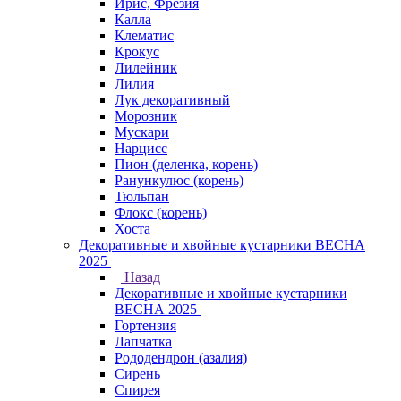
Ирис, Фрезия
Калла
Клематис
Крокус
Лилейник
Лилия
Лук декоративный
Морозник
Мускари
Нарцисс
Пион (деленка, корень)
Ранункулюс (корень)
Тюльпан
Флокс (корень)
Хоста
Декоративные и хвойные кустарники ВЕСНА
2025
Назад
Декоративные и хвойные кустарники
ВЕСНА 2025
Гортензия
Лапчатка
Рододендрон (азалия)
Сирень
Спирея