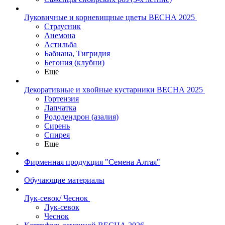
Луковичные и корневищные цветы ВЕСНА 2025
Страусник
Анемона
Астильба
Бабиана, Тигридия
Бегония (клубни)
Еще
Декоративные и хвойные кустарники ВЕСНА 2025
Гортензия
Лапчатка
Рододендрон (азалия)
Сирень
Спирея
Еще
Фирменная продукция "Семена Алтая"
Обучающие материалы
Лук-севок/ Чеснок
Лук-севок
Чеснок