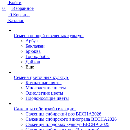
Войти
0
Избранное
0
Корзина
Каталог
Семена овощей и зеленых культур
Арбуз
Баклажан
Брюква
Горох, бобы
Дайкон
Еще
Семена цветочных культур
Комнатные цветы
Многолетние цветы
Однолетние цветы
Плодоносящие цветы
Саженцы сибирской селекции
Саженцы сибирский роз ВЕСНА2026
Саженцы сибирского винограда ВЕСНА2026
Саженцы плодовых культур ВЕСНА 2025
Саженцы сибирских роз (3-х летние)