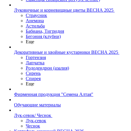
Луковичные и корневищные цветы ВЕСНА 2025
Страусник
Анемона
Астильба
Бабиана, Тигридия
Бегония (клубни)
Еще
Декоративные и хвойные кустарники ВЕСНА 2025
Гортензия
Лапчатка
Рододендрон (азалия)
Сирень
Спирея
Еще
Фирменная продукция "Семена Алтая"
Обучающие материалы
Лук-севок/ Чеснок
Лук-севок
Чеснок