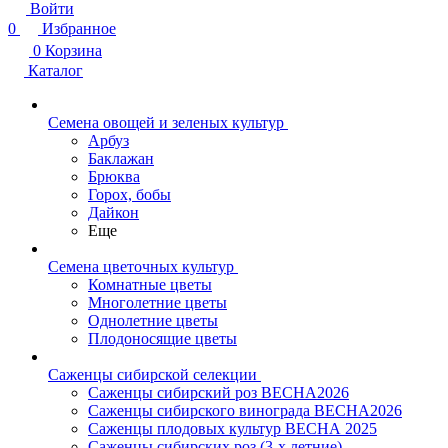
Войти
0
Избранное
0
Корзина
Каталог
Семена овощей и зеленых культур
Арбуз
Баклажан
Брюква
Горох, бобы
Дайкон
Еще
Семена цветочных культур
Комнатные цветы
Многолетние цветы
Однолетние цветы
Плодоносящие цветы
Саженцы сибирской селекции
Саженцы сибирский роз ВЕСНА2026
Саженцы сибирского винограда ВЕСНА2026
Саженцы плодовых культур ВЕСНА 2025
Саженцы сибирских роз (3-х летние)