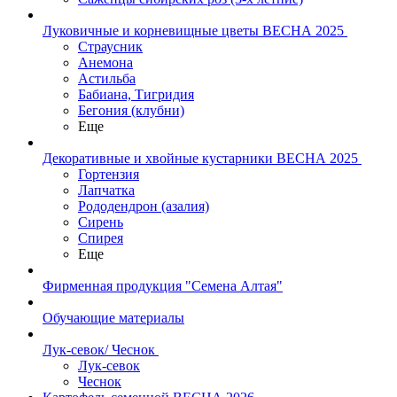
Луковичные и корневищные цветы ВЕСНА 2025
Страусник
Анемона
Астильба
Бабиана, Тигридия
Бегония (клубни)
Еще
Декоративные и хвойные кустарники ВЕСНА 2025
Гортензия
Лапчатка
Рододендрон (азалия)
Сирень
Спирея
Еще
Фирменная продукция "Семена Алтая"
Обучающие материалы
Лук-севок/ Чеснок
Лук-севок
Чеснок