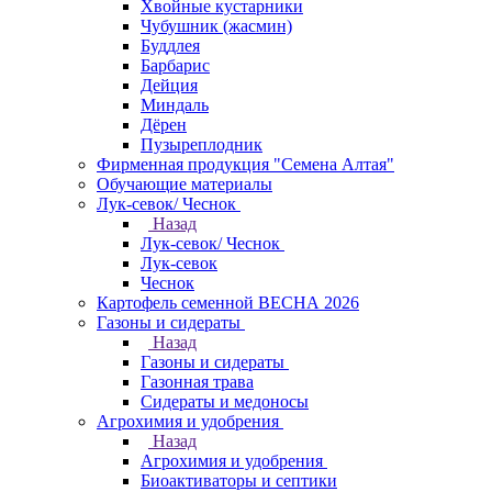
Хвойные кустарники
Чубушник (жасмин)
Буддлея
Барбарис
Дейция
Миндаль
Дёрен
Пузыреплодник
Фирменная продукция "Семена Алтая"
Обучающие материалы
Лук-севок/ Чеснок
Назад
Лук-севок/ Чеснок
Лук-севок
Чеснок
Картофель семенной ВЕСНА 2026
Газоны и сидераты
Назад
Газоны и сидераты
Газонная трава
Сидераты и медоносы
Агрохимия и удобрения
Назад
Агрохимия и удобрения
Биоактиваторы и септики