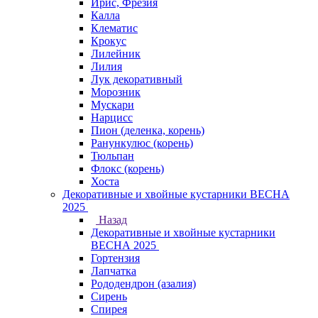
Ирис, Фрезия
Калла
Клематис
Крокус
Лилейник
Лилия
Лук декоративный
Морозник
Мускари
Нарцисс
Пион (деленка, корень)
Ранункулюс (корень)
Тюльпан
Флокс (корень)
Хоста
Декоративные и хвойные кустарники ВЕСНА
2025
Назад
Декоративные и хвойные кустарники
ВЕСНА 2025
Гортензия
Лапчатка
Рододендрон (азалия)
Сирень
Спирея