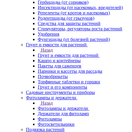
Гербициды (от сорняков)
Инсектициды (от насекомых, вредителей)
Репеленты (от кротов и насекомых)
Родентициды (от грызунов)
Средства для защиты растений
Стимуляторы, регуляторы роста растений
Удобрения
Фунгициды (от болезней растений)
Грунт и емкости для растений
Назад
Грунт и емкости для растений
Кашпо и контейнеры
Пакеты для саженцев
Парники и кассеты для рассады
Почвобрикеты
Торфянные таблетки и горшки
Грунт и его компоненты
Садовые инструменты и приборы
Фитолампы и держатели
Назад
Фитолампы и держатели
Держатели для фитоламп
Фитолампы
Фитосветильники
Подвязка растений