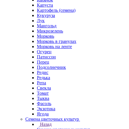
Капуста
Картофель (семена)
Кукуруза
Лук
Мангольд
Микрозелень
Морковь
Морковь в гранулах
Морковь на ленте
Огурец
Патиссон
Перец
Подсолнечник
Редис
Редька
Репа
Свекла
Томат
Тыква
Фасоль
Экзотика
Ягода
Семена цветочных культур
Назад