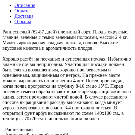
Описание
Оплата
Доставка
Отзывы
Раннеспелый (62-87 дней) плетистый сорт. Плоды округлые,
гладкие, зелёные с темно-зелёными полосами, массой 2-4 кг.
Мякоть ярко-красная, сладкая, нежная, сочная. Высокие
вкусовые качества и ароматичность плодов.
Хорошо растёт на песчаных и супесчаных почвах. Избыточно
влажные почвы непригодны. Участок для посадки должен
быть слегка возвышенным, хорошо прогреваемым и
освещенным, защищенным от ветров. На прежнем месте
можно выращивать по истечении 4 лет. Посев производят,
когда почва прогреется на глубину 8-10 см до 15°С. Перед
посевом семена обрабатывают в растворе марганцовокислого
калия, затем промывают чистой водой. В случае рассадного
способа выращивания рассаду высаживают, когда минует
угроза заморозков. в возрасте 3-4 настоящих листьев. В
открытый фунт арбуз высаживают по схеме 140x100 см., в
теплицы - 70x70 см. с использованием шпалер.
- Раннеспелый
- Ароматный, сладкий, сочный!