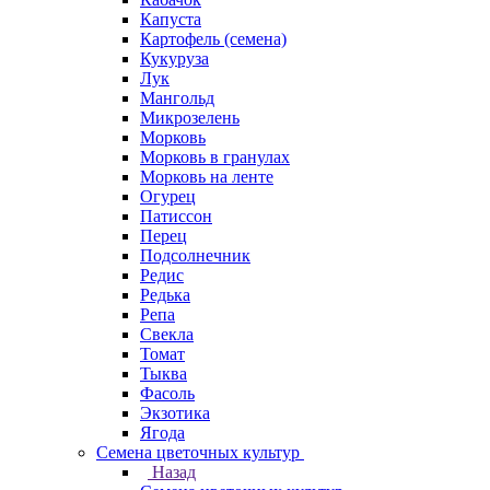
Капуста
Картофель (семена)
Кукуруза
Лук
Мангольд
Микрозелень
Морковь
Морковь в гранулах
Морковь на ленте
Огурец
Патиссон
Перец
Подсолнечник
Редис
Редька
Репа
Свекла
Томат
Тыква
Фасоль
Экзотика
Ягода
Семена цветочных культур
Назад