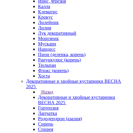
Ирис, Фрезия
Калла
Клематис
Крокус
Лилейник
Лилия
Лук декоративный
Морозник
Мускари
Нарцисс
Пион (деленка, корень)
Ранункулюс (корень)
Тюльпан
Флокс (корень)
Хоста
Декоративные и хвойные кустарники ВЕСНА
2025
Назад
Декоративные и хвойные кустарники
ВЕСНА 2025
Гортензия
Лапчатка
Рододендрон (азалия)
Сирень
Спирея