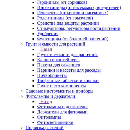
Гербициды (от сорняков)
Инсектициды (от насекомых, вредителей)
Репеленты (от кротов и насекомых)
Родентициды (от грызунов)
Средства для защиты растений
Стимуляторы, регуляторы роста растений
Удобрения
Фунгициды (от болезней растений)
Грунт и емкости для растений
Назад
Грунт и емкости для растений
Кашпо и контейнеры
Пакеты для саженцев
Парники и кассеты для рассады
Почвобрикеты
Торфянные таблетки и горшки
Грунт и его компоненты
Садовые инструменты и приборы
Фитолампы и держатели
Назад
Фитолампы и держатели
Держатели для фитоламп
Фитолампы
Фитосветильники
Подвязка растений