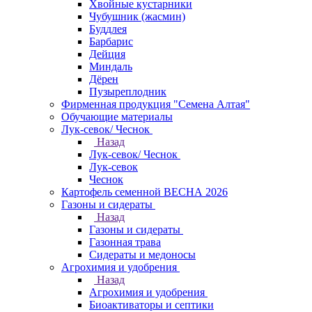
Хвойные кустарники
Чубушник (жасмин)
Буддлея
Барбарис
Дейция
Миндаль
Дёрен
Пузыреплодник
Фирменная продукция "Семена Алтая"
Обучающие материалы
Лук-севок/ Чеснок
Назад
Лук-севок/ Чеснок
Лук-севок
Чеснок
Картофель семенной ВЕСНА 2026
Газоны и сидераты
Назад
Газоны и сидераты
Газонная трава
Сидераты и медоносы
Агрохимия и удобрения
Назад
Агрохимия и удобрения
Биоактиваторы и септики