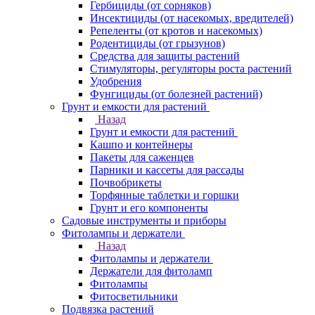
Гербициды (от сорняков)
Инсектициды (от насекомых, вредителей)
Репеленты (от кротов и насекомых)
Родентициды (от грызунов)
Средства для защиты растений
Стимуляторы, регуляторы роста растений
Удобрения
Фунгициды (от болезней растений)
Грунт и емкости для растений
Назад
Грунт и емкости для растений
Кашпо и контейнеры
Пакеты для саженцев
Парники и кассеты для рассады
Почвобрикеты
Торфянные таблетки и горшки
Грунт и его компоненты
Садовые инструменты и приборы
Фитолампы и держатели
Назад
Фитолампы и держатели
Держатели для фитоламп
Фитолампы
Фитосветильники
Подвязка растений