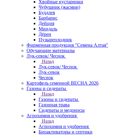
Хвойные кустарники
Чубушник (жасмин)
Буддлея
Барбарис
Дейция
Миндаль
Дёрен
Пузыреплодник
Фирменная продукция "Семена Алтая"
Обучающие материалы
Лук-севок/ Чеснок
Назад
Лук-севок/ Чеснок
Лук-севок
Чеснок
Картофель семенной ВЕСНА 2026
Газоны и сидераты
Назад
Газоны и сидераты
Газонная трава
Сидераты и медоносы
Агрохимия и удобрения
Назад
Агрохимия и удобрения
Биоактиваторы и септики