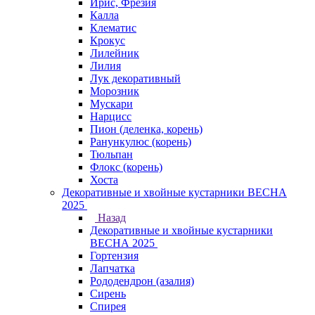
Ирис, Фрезия
Калла
Клематис
Крокус
Лилейник
Лилия
Лук декоративный
Морозник
Мускари
Нарцисс
Пион (деленка, корень)
Ранункулюс (корень)
Тюльпан
Флокс (корень)
Хоста
Декоративные и хвойные кустарники ВЕСНА
2025
Назад
Декоративные и хвойные кустарники
ВЕСНА 2025
Гортензия
Лапчатка
Рододендрон (азалия)
Сирень
Спирея