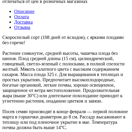
отличаться от цен в розничных магазинах
Описание
Оплата
Доставка
Отзывы
Скороспелый сорт (108 дней от всходов), с яркими плодами
без горечи!
Растение сомкнутое, средней высоты, чашечка плода без
шипов. Плод средней длины (15 см), цилиндрический,
глянцевый, светло-зеленый с полосками, в полной спелости
желтый. Мякоть салатного цвета с высоким содержанием
сахаров. Масса плода 325 г. Для выращивания в теплицах и
простых укрытиях. Предпочитает высокоплодородные,
богатые органикой, легкие почвы, хорошо освещенное,
защищенное от ветра местоположение. Продолжительная
жара (выше 30°С) или длительное похолодание приводит к
угнетению растения, опаданию цветков и завязи.
Посев семян производят в конце февраля — первой половине
марта в горшочки диаметром до 8 см. Рассаду высаживают в
теплицу или под пленочное укрытие в мае. Температура
почвы должна быть выше 14°С.