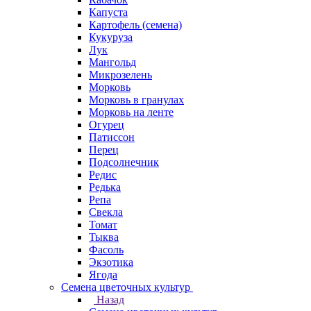
Капуста
Картофель (семена)
Кукуруза
Лук
Мангольд
Микрозелень
Морковь
Морковь в гранулах
Морковь на ленте
Огурец
Патиссон
Перец
Подсолнечник
Редис
Редька
Репа
Свекла
Томат
Тыква
Фасоль
Экзотика
Ягода
Семена цветочных культур
Назад