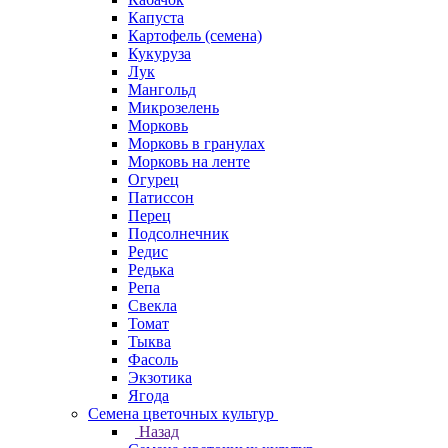
Капуста
Картофель (семена)
Кукуруза
Лук
Мангольд
Микрозелень
Морковь
Морковь в гранулах
Морковь на ленте
Огурец
Патиссон
Перец
Подсолнечник
Редис
Редька
Репа
Свекла
Томат
Тыква
Фасоль
Экзотика
Ягода
Семена цветочных культур
Назад