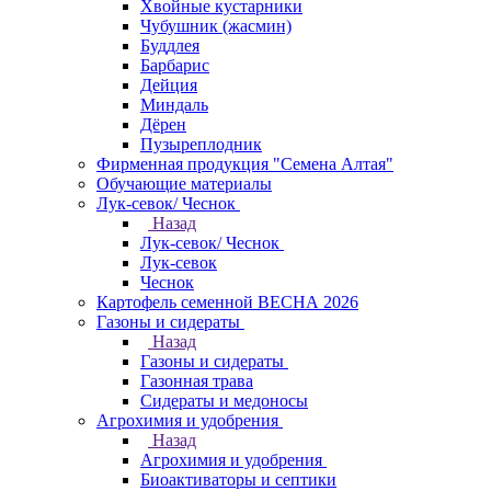
Хвойные кустарники
Чубушник (жасмин)
Буддлея
Барбарис
Дейция
Миндаль
Дёрен
Пузыреплодник
Фирменная продукция "Семена Алтая"
Обучающие материалы
Лук-севок/ Чеснок
Назад
Лук-севок/ Чеснок
Лук-севок
Чеснок
Картофель семенной ВЕСНА 2026
Газоны и сидераты
Назад
Газоны и сидераты
Газонная трава
Сидераты и медоносы
Агрохимия и удобрения
Назад
Агрохимия и удобрения
Биоактиваторы и септики