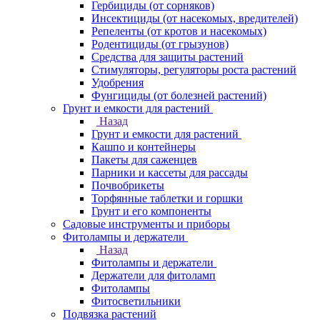
Гербициды (от сорняков)
Инсектициды (от насекомых, вредителей)
Репеленты (от кротов и насекомых)
Родентициды (от грызунов)
Средства для защиты растений
Стимуляторы, регуляторы роста растений
Удобрения
Фунгициды (от болезней растений)
Грунт и емкости для растений
Назад
Грунт и емкости для растений
Кашпо и контейнеры
Пакеты для саженцев
Парники и кассеты для рассады
Почвобрикеты
Торфянные таблетки и горшки
Грунт и его компоненты
Садовые инструменты и приборы
Фитолампы и держатели
Назад
Фитолампы и держатели
Держатели для фитоламп
Фитолампы
Фитосветильники
Подвязка растений