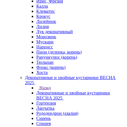
Ирис, Фрезия
Калла
Клематис
Крокус
Лилейник
Лилия
Лук декоративный
Морозник
Мускари
Нарцисс
Пион (деленка, корень)
Ранункулюс (корень)
Тюльпан
Флокс (корень)
Хоста
Декоративные и хвойные кустарники ВЕСНА
2025
Назад
Декоративные и хвойные кустарники
ВЕСНА 2025
Гортензия
Лапчатка
Рододендрон (азалия)
Сирень
Спирея