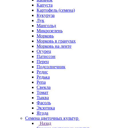
Капуста
Картофель (семена)
Кукуруза
Лук
Мангольд
Микрозелень
Морковь
Морковь в гранулах
Морковь на ленте
Огурец
Патиссон
Перец
Подсолнечник
Редис
Редька
Репа
Свекла
Томат
Тыква
Фасоль
Экзотика
Ягода
Семена цветочных культур
Назад