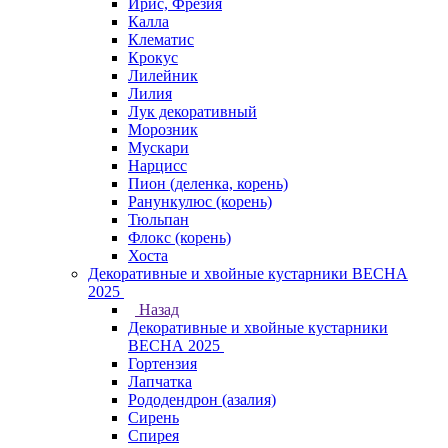
Ирис, Фрезия
Калла
Клематис
Крокус
Лилейник
Лилия
Лук декоративный
Морозник
Мускари
Нарцисс
Пион (деленка, корень)
Ранункулюс (корень)
Тюльпан
Флокс (корень)
Хоста
Декоративные и хвойные кустарники ВЕСНА
2025
Назад
Декоративные и хвойные кустарники
ВЕСНА 2025
Гортензия
Лапчатка
Рододендрон (азалия)
Сирень
Спирея