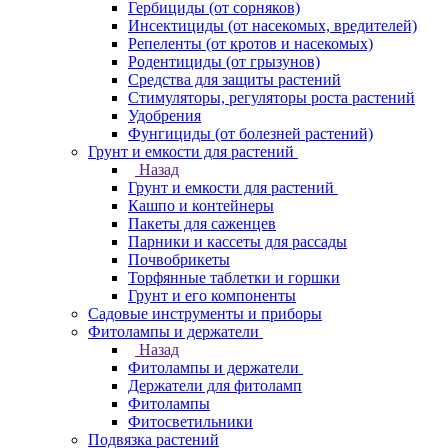
Гербициды (от сорняков)
Инсектициды (от насекомых, вредителей)
Репеленты (от кротов и насекомых)
Родентициды (от грызунов)
Средства для защиты растений
Стимуляторы, регуляторы роста растений
Удобрения
Фунгициды (от болезней растений)
Грунт и емкости для растений
Назад
Грунт и емкости для растений
Кашпо и контейнеры
Пакеты для саженцев
Парники и кассеты для рассады
Почвобрикеты
Торфянные таблетки и горшки
Грунт и его компоненты
Садовые инструменты и приборы
Фитолампы и держатели
Назад
Фитолампы и держатели
Держатели для фитоламп
Фитолампы
Фитосветильники
Подвязка растений