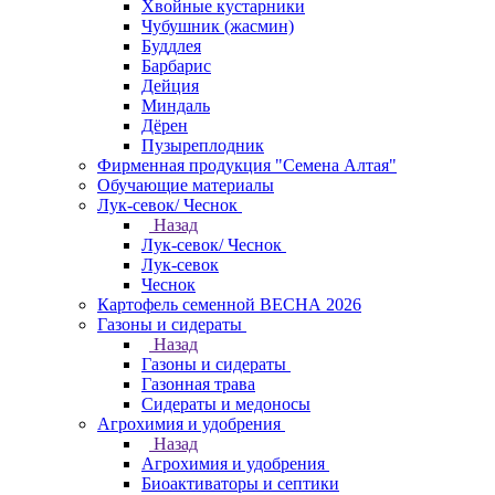
Хвойные кустарники
Чубушник (жасмин)
Буддлея
Барбарис
Дейция
Миндаль
Дёрен
Пузыреплодник
Фирменная продукция "Семена Алтая"
Обучающие материалы
Лук-севок/ Чеснок
Назад
Лук-севок/ Чеснок
Лук-севок
Чеснок
Картофель семенной ВЕСНА 2026
Газоны и сидераты
Назад
Газоны и сидераты
Газонная трава
Сидераты и медоносы
Агрохимия и удобрения
Назад
Агрохимия и удобрения
Биоактиваторы и септики