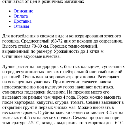
отличаться от цен в розничных магазинах
Описание
Оплата
Доставка
Отзывы
Для потребления в свежем виде и консервирования зеленого
горошка. Среднеспелый (63-72 дня от всходов до созревания).
Высота стебля 70-80 см. Горошек темно-зеленый,
выравненный по размеру. Урожайность до 1 кг/кв.м.
Отличные вкусовые качества.
Лучше растет на плодородных, богатых кальцием, супесчаных
и среднесуглинистых почвах с нейтральной или слабокислой
реакцией. Очень важна хорошая аэрация почвы. Размещают
на освещенных участках. При внесении свежего навоза
непосредственно под культуру горох начинает ветвиться,
становятся подвержен болезням. На прежнее место его
высевают не раньше чем через 4 года. Горох можно высевать
после картофеля, капусты, огурца, томата. Семена высевают в
открытый грунт в первых числах мая. Можно высевать в
несколько сроков. Глубина заделки семян составляет 3-4 см на
тяжелых и 4-5 см на легких почвах. Семена прорастают при
температуре 2-5 °С, всходы выдерживают заморозки до – 6 °С.