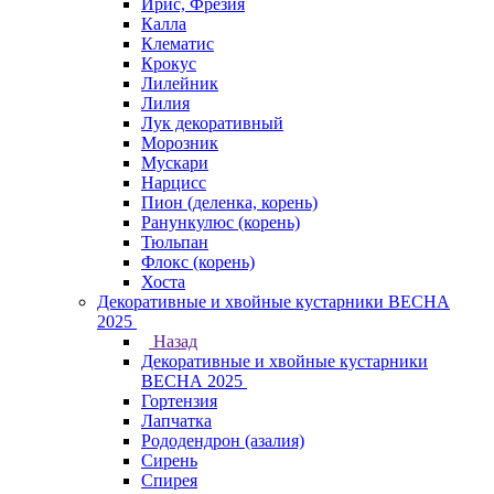
Ирис, Фрезия
Калла
Клематис
Крокус
Лилейник
Лилия
Лук декоративный
Морозник
Мускари
Нарцисс
Пион (деленка, корень)
Ранункулюс (корень)
Тюльпан
Флокс (корень)
Хоста
Декоративные и хвойные кустарники ВЕСНА
2025
Назад
Декоративные и хвойные кустарники
ВЕСНА 2025
Гортензия
Лапчатка
Рододендрон (азалия)
Сирень
Спирея