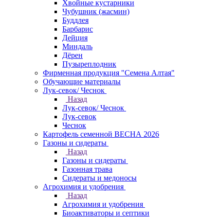
Хвойные кустарники
Чубушник (жасмин)
Буддлея
Барбарис
Дейция
Миндаль
Дёрен
Пузыреплодник
Фирменная продукция "Семена Алтая"
Обучающие материалы
Лук-севок/ Чеснок
Назад
Лук-севок/ Чеснок
Лук-севок
Чеснок
Картофель семенной ВЕСНА 2026
Газоны и сидераты
Назад
Газоны и сидераты
Газонная трава
Сидераты и медоносы
Агрохимия и удобрения
Назад
Агрохимия и удобрения
Биоактиваторы и септики