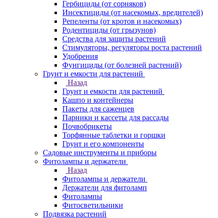
Гербициды (от сорняков)
Инсектициды (от насекомых, вредителей)
Репеленты (от кротов и насекомых)
Родентициды (от грызунов)
Средства для защиты растений
Стимуляторы, регуляторы роста растений
Удобрения
Фунгициды (от болезней растений)
Грунт и емкости для растений
Назад
Грунт и емкости для растений
Кашпо и контейнеры
Пакеты для саженцев
Парники и кассеты для рассады
Почвобрикеты
Торфянные таблетки и горшки
Грунт и его компоненты
Садовые инструменты и приборы
Фитолампы и держатели
Назад
Фитолампы и держатели
Держатели для фитоламп
Фитолампы
Фитосветильники
Подвязка растений