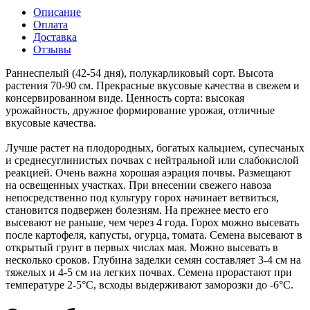
Описание
Оплата
Доставка
Отзывы
Раннеспелый (42-54 дня), полукарликовый сорт. Высота
растения 70-90 см. Прекрасные вкусовые качества в свежем и
консервированном виде. Ценность сорта: высокая
урожайность, дружное формирование урожая, отличные
вкусовые качества.
Лучше растет на плодородных, богатых кальцием, супесчаных
и среднесуглинистых почвах с нейтральной или слабокислой
реакцией. Очень важна хорошая аэрация почвы. Размещают
на освещенных участках. При внесении свежего навоза
непосредственно под культуру горох начинает ветвиться,
становится подвержен болезням. На прежнее место его
высевают не раньше, чем через 4 года. Горох можно высевать
после картофеля, капусты, огурца, томата. Семена высевают в
открытый грунт в первых числах мая. Можно высевать в
несколько сроков. Глубина заделки семян составляет 3-4 см на
тяжелых и 4-5 см на легких почвах. Семена прорастают при
температуре 2-5°С, всходы выдерживают заморозки до -6°С.