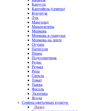
Капуста
Картофель (семена)
Кукуруза
Лук
Мангольд
Микрозелень
Морковь
Морковь в гранулах
Морковь на ленте
Огурец
Патиссон
Перец
Подсолнечник
Редис
Редька
Репа
Свекла
Томат
Тыква
Фасоль
Экзотика
Ягода
Семена цветочных культур
Назад