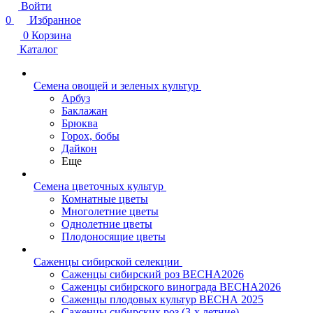
Войти
0
Избранное
0
Корзина
Каталог
Семена овощей и зеленых культур
Арбуз
Баклажан
Брюква
Горох, бобы
Дайкон
Еще
Семена цветочных культур
Комнатные цветы
Многолетние цветы
Однолетние цветы
Плодоносящие цветы
Саженцы сибирской селекции
Саженцы сибирский роз ВЕСНА2026
Саженцы сибирского винограда ВЕСНА2026
Саженцы плодовых культур ВЕСНА 2025
Саженцы сибирских роз (3-х летние)