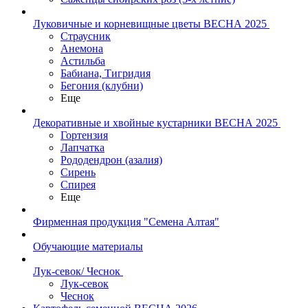
Луковичные и корневищные цветы ВЕСНА 2025
Страусник
Анемона
Астильба
Бабиана, Тигридия
Бегония (клубни)
Еще
Декоративные и хвойные кустарники ВЕСНА 2025
Гортензия
Лапчатка
Рододендрон (азалия)
Сирень
Спирея
Еще
Фирменная продукция "Семена Алтая"
Обучающие материалы
Лук-севок/ Чеснок
Лук-севок
Чеснок