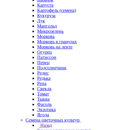
Капуста
Картофель (семена)
Кукуруза
Лук
Мангольд
Микрозелень
Морковь
Морковь в гранулах
Морковь на ленте
Огурец
Патиссон
Перец
Подсолнечник
Редис
Редька
Репа
Свекла
Томат
Тыква
Фасоль
Экзотика
Ягода
Семена цветочных культур
Назад