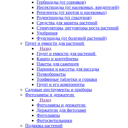
Гербициды (от сорняков)
Инсектициды (от насекомых, вредителей)
Репеленты (от кротов и насекомых)
Родентициды (от грызунов)
Средства для защиты растений
Стимуляторы, регуляторы роста растений
Удобрения
Фунгициды (от болезней растений)
Грунт и емкости для растений
Назад
Грунт и емкости для растений
Кашпо и контейнеры
Пакеты для саженцев
Парники и кассеты для рассады
Почвобрикеты
Торфянные таблетки и горшки
Грунт и его компоненты
Садовые инструменты и приборы
Фитолампы и держатели
Назад
Фитолампы и держатели
Держатели для фитоламп
Фитолампы
Фитосветильники
Подвязка растений