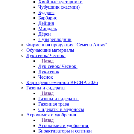
Хвойные кустарники
Чубушник (жасмин)
Буддлея
Барбарис
Дейция
Миндаль
Дёрен
Пузыреплодник
Фирменная продукция "Семена Алтая"
Обучающие материалы
Лук-севок/ Чеснок
Назад
Лук-севок/ Чеснок
Лук-севок
Чеснок
Картофель семенной ВЕСНА 2026
Газоны и сидераты
Назад
Газоны и сидераты
Газонная трава
Сидераты и медоносы
Агрохимия и удобрения
Назад
Агрохимия и удобрения
Биоактиваторы и септики