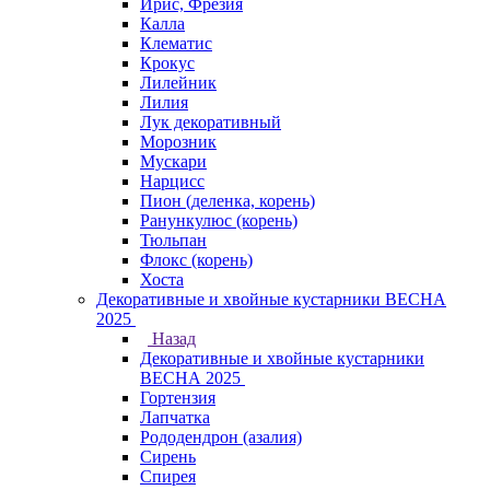
Ирис, Фрезия
Калла
Клематис
Крокус
Лилейник
Лилия
Лук декоративный
Морозник
Мускари
Нарцисс
Пион (деленка, корень)
Ранункулюс (корень)
Тюльпан
Флокс (корень)
Хоста
Декоративные и хвойные кустарники ВЕСНА
2025
Назад
Декоративные и хвойные кустарники
ВЕСНА 2025
Гортензия
Лапчатка
Рододендрон (азалия)
Сирень
Спирея