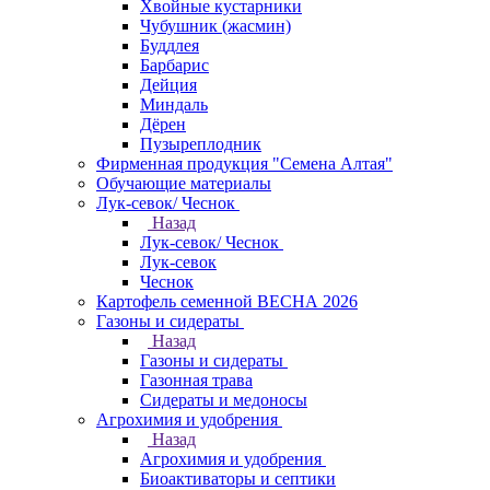
Хвойные кустарники
Чубушник (жасмин)
Буддлея
Барбарис
Дейция
Миндаль
Дёрен
Пузыреплодник
Фирменная продукция "Семена Алтая"
Обучающие материалы
Лук-севок/ Чеснок
Назад
Лук-севок/ Чеснок
Лук-севок
Чеснок
Картофель семенной ВЕСНА 2026
Газоны и сидераты
Назад
Газоны и сидераты
Газонная трава
Сидераты и медоносы
Агрохимия и удобрения
Назад
Агрохимия и удобрения
Биоактиваторы и септики