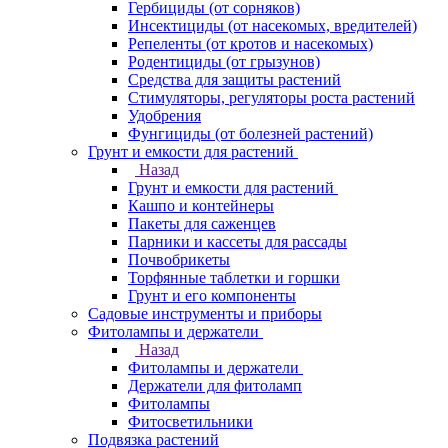
Гербициды (от сорняков)
Инсектициды (от насекомых, вредителей)
Репеленты (от кротов и насекомых)
Родентициды (от грызунов)
Средства для защиты растений
Стимуляторы, регуляторы роста растений
Удобрения
Фунгициды (от болезней растений)
Грунт и емкости для растений
Назад
Грунт и емкости для растений
Кашпо и контейнеры
Пакеты для саженцев
Парники и кассеты для рассады
Почвобрикеты
Торфянные таблетки и горшки
Грунт и его компоненты
Садовые инструменты и приборы
Фитолампы и держатели
Назад
Фитолампы и держатели
Держатели для фитоламп
Фитолампы
Фитосветильники
Подвязка растений