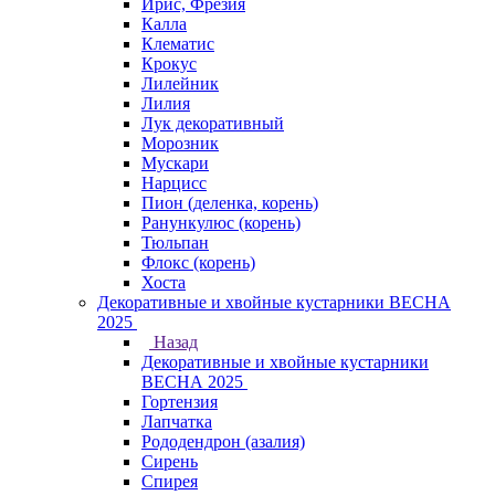
Ирис, Фрезия
Калла
Клематис
Крокус
Лилейник
Лилия
Лук декоративный
Морозник
Мускари
Нарцисс
Пион (деленка, корень)
Ранункулюс (корень)
Тюльпан
Флокс (корень)
Хоста
Декоративные и хвойные кустарники ВЕСНА
2025
Назад
Декоративные и хвойные кустарники
ВЕСНА 2025
Гортензия
Лапчатка
Рододендрон (азалия)
Сирень
Спирея