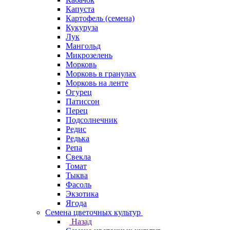
Капуста
Картофель (семена)
Кукуруза
Лук
Мангольд
Микрозелень
Морковь
Морковь в гранулах
Морковь на ленте
Огурец
Патиссон
Перец
Подсолнечник
Редис
Редька
Репа
Свекла
Томат
Тыква
Фасоль
Экзотика
Ягода
Семена цветочных культур
Назад