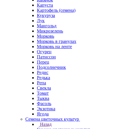
Капуста
Картофель (семена)
Кукуруза
Лук
Мангольд
Микрозелень
Морковь
Морковь в гранулах
Морковь на ленте
Огурец
Патиссон
Перец
Подсолнечник
Редис
Редька
Репа
Свекла
Томат
Тыква
Фасоль
Экзотика
Ягода
Семена цветочных культур
Назад