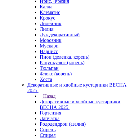
Ирис, Фрезия
Калла
Клематис
Крокус
Лилейник
Лилия
Лук декоративный
Морозник
Мускари
Нарцисс
Пион (деленка, корень)
Ранункулюс (корень)
Тюльпан
Флокс (корень)
Хоста
Декоративные и хвойные кустарники ВЕСНА
2025
Назад
Декоративные и хвойные кустарники
ВЕСНА 2025
Гортензия
Лапчатка
Рододендрон (азалия)
Сирень
Спирея