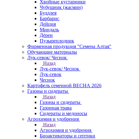
Хвойные кустарники
Чубушник (жасмин)
Буддлея
Барбарис
Дейция
Миндаль
Дёрен
Пузыреплодник
Фирменная продукция "Семена Алтая"
Обучающие материалы
Лук-севок/ Чеснок
Назад
Лук-севок/ Чеснок
Лук-севок
Чеснок
Картофель семенной ВЕСНА 2026
Газоны и сидераты
Назад
Газоны и сидераты
Газонная трава
Сидераты и медоносы
Агрохимия и удобрения
Назад
Агрохимия и удобрения
Биоактиваторы и септики