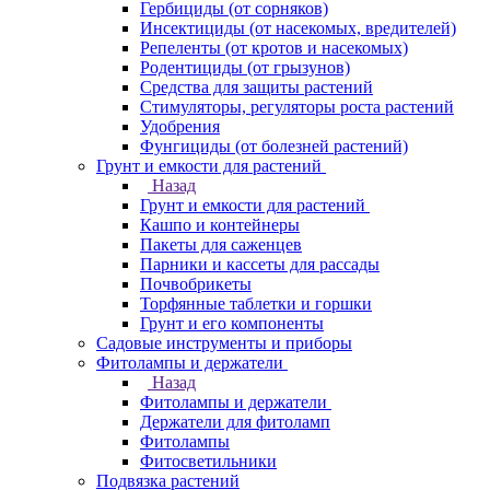
Гербициды (от сорняков)
Инсектициды (от насекомых, вредителей)
Репеленты (от кротов и насекомых)
Родентициды (от грызунов)
Средства для защиты растений
Стимуляторы, регуляторы роста растений
Удобрения
Фунгициды (от болезней растений)
Грунт и емкости для растений
Назад
Грунт и емкости для растений
Кашпо и контейнеры
Пакеты для саженцев
Парники и кассеты для рассады
Почвобрикеты
Торфянные таблетки и горшки
Грунт и его компоненты
Садовые инструменты и приборы
Фитолампы и держатели
Назад
Фитолампы и держатели
Держатели для фитоламп
Фитолампы
Фитосветильники
Подвязка растений