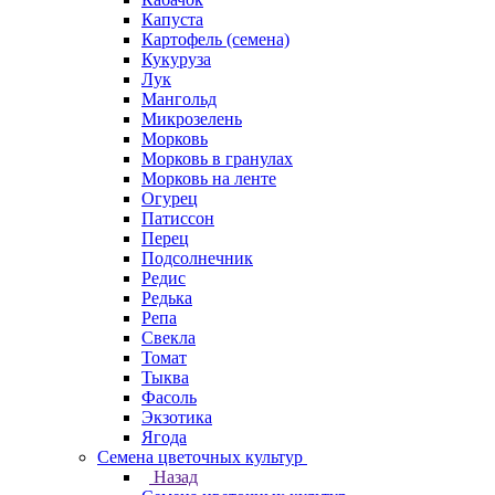
Капуста
Картофель (семена)
Кукуруза
Лук
Мангольд
Микрозелень
Морковь
Морковь в гранулах
Морковь на ленте
Огурец
Патиссон
Перец
Подсолнечник
Редис
Редька
Репа
Свекла
Томат
Тыква
Фасоль
Экзотика
Ягода
Семена цветочных культур
Назад