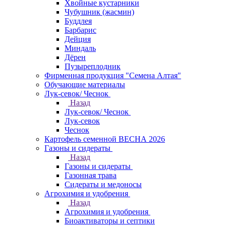
Хвойные кустарники
Чубушник (жасмин)
Буддлея
Барбарис
Дейция
Миндаль
Дёрен
Пузыреплодник
Фирменная продукция "Семена Алтая"
Обучающие материалы
Лук-севок/ Чеснок
Назад
Лук-севок/ Чеснок
Лук-севок
Чеснок
Картофель семенной ВЕСНА 2026
Газоны и сидераты
Назад
Газоны и сидераты
Газонная трава
Сидераты и медоносы
Агрохимия и удобрения
Назад
Агрохимия и удобрения
Биоактиваторы и септики