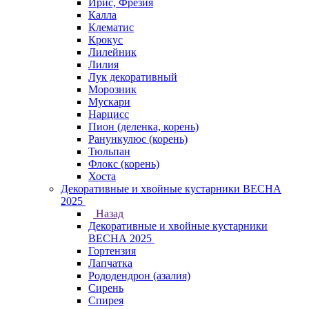
Ирис, Фрезия
Калла
Клематис
Крокус
Лилейник
Лилия
Лук декоративный
Морозник
Мускари
Нарцисс
Пион (деленка, корень)
Ранункулюс (корень)
Тюльпан
Флокс (корень)
Хоста
Декоративные и хвойные кустарники ВЕСНА
2025
Назад
Декоративные и хвойные кустарники
ВЕСНА 2025
Гортензия
Лапчатка
Рододендрон (азалия)
Сирень
Спирея