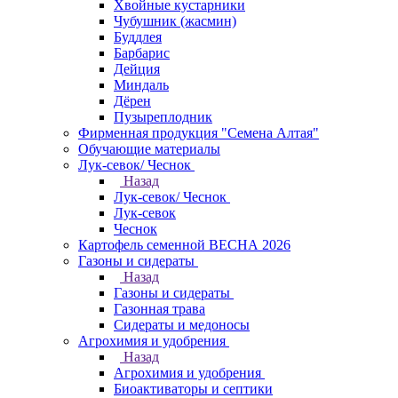
Хвойные кустарники
Чубушник (жасмин)
Буддлея
Барбарис
Дейция
Миндаль
Дёрен
Пузыреплодник
Фирменная продукция "Семена Алтая"
Обучающие материалы
Лук-севок/ Чеснок
Назад
Лук-севок/ Чеснок
Лук-севок
Чеснок
Картофель семенной ВЕСНА 2026
Газоны и сидераты
Назад
Газоны и сидераты
Газонная трава
Сидераты и медоносы
Агрохимия и удобрения
Назад
Агрохимия и удобрения
Биоактиваторы и септики