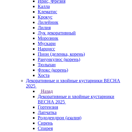
Ирис, Фрезия
Калла
Клематис
Крокус
Лилейник
Лилия
Лук декоративный
Морозник
Мускари
Нарцисс
Пион (деленка, корень)
Ранункулюс (корень)
Тюльпан
Флокс (корень)
Хоста
Декоративные и хвойные кустарники ВЕСНА
2025
Назад
Декоративные и хвойные кустарники
ВЕСНА 2025
Гортензия
Лапчатка
Рододендрон (азалия)
Сирень
Спирея