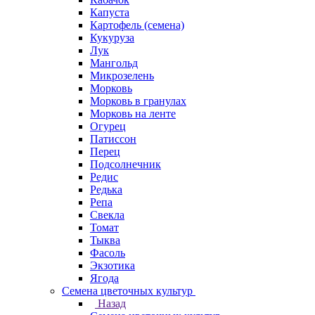
Капуста
Картофель (семена)
Кукуруза
Лук
Мангольд
Микрозелень
Морковь
Морковь в гранулах
Морковь на ленте
Огурец
Патиссон
Перец
Подсолнечник
Редис
Редька
Репа
Свекла
Томат
Тыква
Фасоль
Экзотика
Ягода
Семена цветочных культур
Назад