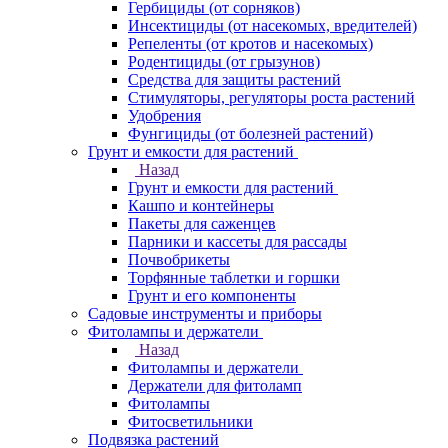
Гербициды (от сорняков)
Инсектициды (от насекомых, вредителей)
Репеленты (от кротов и насекомых)
Родентициды (от грызунов)
Средства для защиты растений
Стимуляторы, регуляторы роста растений
Удобрения
Фунгициды (от болезней растений)
Грунт и емкости для растений
Назад
Грунт и емкости для растений
Кашпо и контейнеры
Пакеты для саженцев
Парники и кассеты для рассады
Почвобрикеты
Торфянные таблетки и горшки
Грунт и его компоненты
Садовые инструменты и приборы
Фитолампы и держатели
Назад
Фитолампы и держатели
Держатели для фитоламп
Фитолампы
Фитосветильники
Подвязка растений