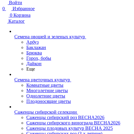
Войти
0
Избранное
0
Корзина
Каталог
Семена овощей и зеленых культур
Арбуз
Баклажан
Брюква
Горох, бобы
Дайкон
Еще
Семена цветочных культур
Комнатные цветы
Многолетние цветы
Однолетние цветы
Плодоносящие цветы
Саженцы сибирской селекции
Саженцы сибирский роз ВЕСНА2026
Саженцы сибирского винограда ВЕСНА2026
Саженцы плодовых культур ВЕСНА 2025
Саженцы сибирских роз (3-х летние)