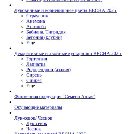
Луковичные и корневищные цветы ВЕСНА 2025
Страусник
Анемона
Астильба
Бабиана, Тигридия
Бегония (клубни)
Еще
Декоративные и хвойные кустарники ВЕСНА 2025
Гортензия
Лапчатка
Рододендрон (азалия)
Сирень
Спирея
Еще
Фирменная продукция "Семена Алтая"
Обучающие материалы
Лук-севок/ Чеснок
Лук-севок
Чеснок