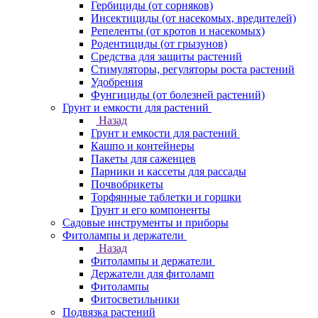
Гербициды (от сорняков)
Инсектициды (от насекомых, вредителей)
Репеленты (от кротов и насекомых)
Родентициды (от грызунов)
Средства для защиты растений
Стимуляторы, регуляторы роста растений
Удобрения
Фунгициды (от болезней растений)
Грунт и емкости для растений
Назад
Грунт и емкости для растений
Кашпо и контейнеры
Пакеты для саженцев
Парники и кассеты для рассады
Почвобрикеты
Торфянные таблетки и горшки
Грунт и его компоненты
Садовые инструменты и приборы
Фитолампы и держатели
Назад
Фитолампы и держатели
Держатели для фитоламп
Фитолампы
Фитосветильники
Подвязка растений