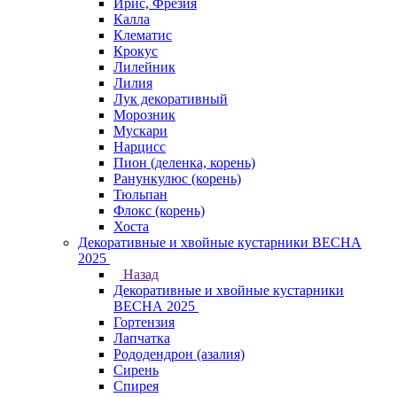
Ирис, Фрезия
Калла
Клематис
Крокус
Лилейник
Лилия
Лук декоративный
Морозник
Мускари
Нарцисс
Пион (деленка, корень)
Ранункулюс (корень)
Тюльпан
Флокс (корень)
Хоста
Декоративные и хвойные кустарники ВЕСНА
2025
Назад
Декоративные и хвойные кустарники
ВЕСНА 2025
Гортензия
Лапчатка
Рододендрон (азалия)
Сирень
Спирея