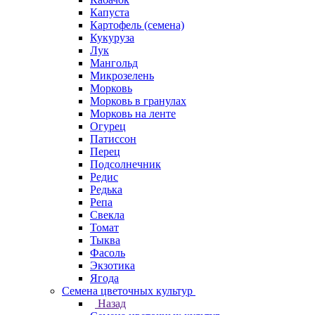
Капуста
Картофель (семена)
Кукуруза
Лук
Мангольд
Микрозелень
Морковь
Морковь в гранулах
Морковь на ленте
Огурец
Патиссон
Перец
Подсолнечник
Редис
Редька
Репа
Свекла
Томат
Тыква
Фасоль
Экзотика
Ягода
Семена цветочных культур
Назад