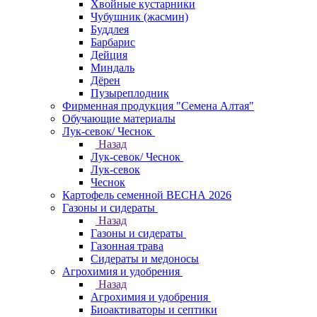
Хвойные кустарники
Чубушник (жасмин)
Буддлея
Барбарис
Дейция
Миндаль
Дёрен
Пузыреплодник
Фирменная продукция "Семена Алтая"
Обучающие материалы
Лук-севок/ Чеснок
Назад
Лук-севок/ Чеснок
Лук-севок
Чеснок
Картофель семенной ВЕСНА 2026
Газоны и сидераты
Назад
Газоны и сидераты
Газонная трава
Сидераты и медоносы
Агрохимия и удобрения
Назад
Агрохимия и удобрения
Биоактиваторы и септики