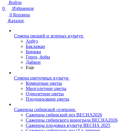
Войти
0
Избранное
0
Корзина
Каталог
Семена овощей и зеленых культур
Арбуз
Баклажан
Брюква
Горох, бобы
Дайкон
Еще
Семена цветочных культур
Комнатные цветы
Многолетние цветы
Однолетние цветы
Плодоносящие цветы
Саженцы сибирской селекции
Саженцы сибирский роз ВЕСНА2026
Саженцы сибирского винограда ВЕСНА2026
Саженцы плодовых культур ВЕСНА 2025
Саженцы сибирских роз (3-х летние)