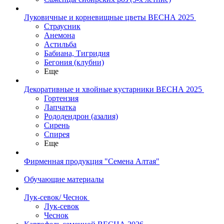
Луковичные и корневищные цветы ВЕСНА 2025
Страусник
Анемона
Астильба
Бабиана, Тигридия
Бегония (клубни)
Еще
Декоративные и хвойные кустарники ВЕСНА 2025
Гортензия
Лапчатка
Рододендрон (азалия)
Сирень
Спирея
Еще
Фирменная продукция "Семена Алтая"
Обучающие материалы
Лук-севок/ Чеснок
Лук-севок
Чеснок