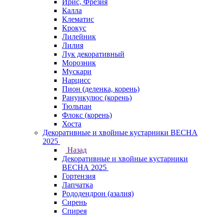
Ирис, Фрезия
Калла
Клематис
Крокус
Лилейник
Лилия
Лук декоративный
Морозник
Мускари
Нарцисс
Пион (деленка, корень)
Ранункулюс (корень)
Тюльпан
Флокс (корень)
Хоста
Декоративные и хвойные кустарники ВЕСНА
2025
Назад
Декоративные и хвойные кустарники
ВЕСНА 2025
Гортензия
Лапчатка
Рододендрон (азалия)
Сирень
Спирея