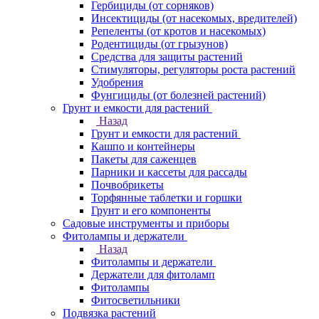
Гербициды (от сорняков)
Инсектициды (от насекомых, вредителей)
Репеленты (от кротов и насекомых)
Родентициды (от грызунов)
Средства для защиты растений
Стимуляторы, регуляторы роста растений
Удобрения
Фунгициды (от болезней растений)
Грунт и емкости для растений
Назад
Грунт и емкости для растений
Кашпо и контейнеры
Пакеты для саженцев
Парники и кассеты для рассады
Почвобрикеты
Торфянные таблетки и горшки
Грунт и его компоненты
Садовые инструменты и приборы
Фитолампы и держатели
Назад
Фитолампы и держатели
Держатели для фитоламп
Фитолампы
Фитосветильники
Подвязка растений