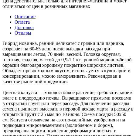
Цена действительна только для интернет-магазина и может
отличаться от цен в розничных магазинах
Описание
Оплата
Доставка
Отзывы
Гибрид-новинка, ранний деликатес с грядки или парника,
созревает на 60-65 день после высадки рассады при
выращивании летом, 70 дней- весной. Головка округлая,
плотная, гладкая, массой до 0,9-1,1 кг., ровной молочно-белой
окраски благодаря хорошему покрытию широких листьев.
Обладает превосходным вкусом, используется в кулинарии и
консервировании, можно замораживать. Рекомендован в
качестве рыночной продукции.
Цветная капуста — холодостойкое растение, требовательное к
влаге и плодородию почвы. Выращивают прямыми посевами
в открытый грунт или через рассаду. Для получения рассады
семена начинают высевать в перовой декаде марта, а рассаду в
открытый грунт с 25 мая по 10 июня. Схема посадки 50х50
см. Капуста отзывчева на азотно-калийные удобрения и на
подкормки микроэлементами (молибденом и бором),
предотвращающими появление деформации листьев и