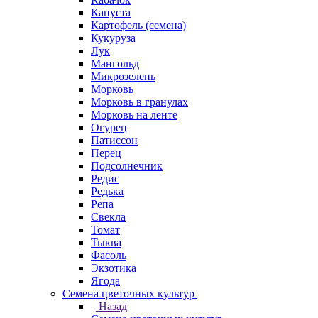
Капуста
Картофель (семена)
Кукуруза
Лук
Мангольд
Микрозелень
Морковь
Морковь в гранулах
Морковь на ленте
Огурец
Патиссон
Перец
Подсолнечник
Редис
Редька
Репа
Свекла
Томат
Тыква
Фасоль
Экзотика
Ягода
Семена цветочных культур
Назад