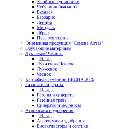
Хвойные кустарники
Чубушник (жасмин)
Буддлея
Барбарис
Дейция
Миндаль
Дёрен
Пузыреплодник
Фирменная продукция "Семена Алтая"
Обучающие материалы
Лук-севок/ Чеснок
Назад
Лук-севок/ Чеснок
Лук-севок
Чеснок
Картофель семенной ВЕСНА 2026
Газоны и сидераты
Назад
Газоны и сидераты
Газонная трава
Сидераты и медоносы
Агрохимия и удобрения
Назад
Агрохимия и удобрения
Биоактиваторы и септики