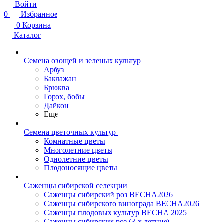
Войти
0
Избранное
0
Корзина
Каталог
Семена овощей и зеленых культур
Арбуз
Баклажан
Брюква
Горох, бобы
Дайкон
Еще
Семена цветочных культур
Комнатные цветы
Многолетние цветы
Однолетние цветы
Плодоносящие цветы
Саженцы сибирской селекции
Саженцы сибирский роз ВЕСНА2026
Саженцы сибирского винограда ВЕСНА2026
Саженцы плодовых культур ВЕСНА 2025
Саженцы сибирских роз (3-х летние)