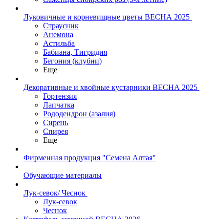
Луковичные и корневищные цветы ВЕСНА 2025
Страусник
Анемона
Астильба
Бабиана, Тигридия
Бегония (клубни)
Еще
Декоративные и хвойные кустарники ВЕСНА 2025
Гортензия
Лапчатка
Рододендрон (азалия)
Сирень
Спирея
Еще
Фирменная продукция "Семена Алтая"
Обучающие материалы
Лук-севок/ Чеснок
Лук-севок
Чеснок