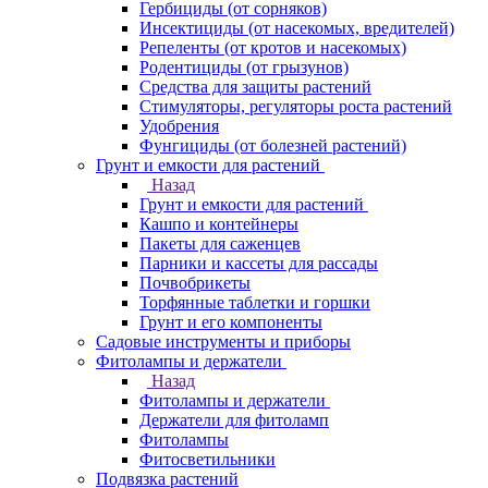
Гербициды (от сорняков)
Инсектициды (от насекомых, вредителей)
Репеленты (от кротов и насекомых)
Родентициды (от грызунов)
Средства для защиты растений
Стимуляторы, регуляторы роста растений
Удобрения
Фунгициды (от болезней растений)
Грунт и емкости для растений
Назад
Грунт и емкости для растений
Кашпо и контейнеры
Пакеты для саженцев
Парники и кассеты для рассады
Почвобрикеты
Торфянные таблетки и горшки
Грунт и его компоненты
Садовые инструменты и приборы
Фитолампы и держатели
Назад
Фитолампы и держатели
Держатели для фитоламп
Фитолампы
Фитосветильники
Подвязка растений