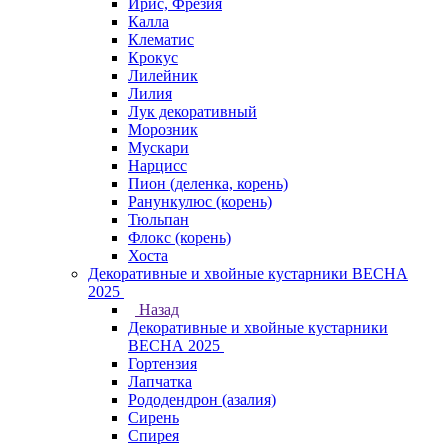
Ирис, Фрезия
Калла
Клематис
Крокус
Лилейник
Лилия
Лук декоративный
Морозник
Мускари
Нарцисс
Пион (деленка, корень)
Ранункулюс (корень)
Тюльпан
Флокс (корень)
Хоста
Декоративные и хвойные кустарники ВЕСНА
2025
Назад
Декоративные и хвойные кустарники
ВЕСНА 2025
Гортензия
Лапчатка
Рододендрон (азалия)
Сирень
Спирея