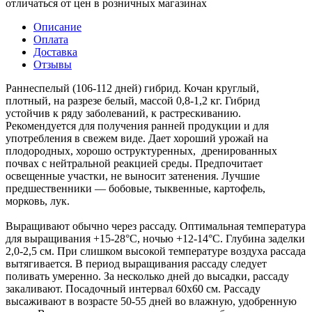
отличаться от цен в розничных магазинах
Описание
Оплата
Доставка
Отзывы
Раннеспелый (106-112 дней) гибрид. Кочан круглый,
плотный, на разрезе белый, массой 0,8-1,2 кг. Гибрид
устойчив к ряду заболеваний, к растрескиванию.
Рекомендуется для получения ранней продукции и для
употребления в свежем виде. Дает хороший урожай на
плодородных, хорошо оструктуренных, дренированных
почвах с нейтральной реакцией среды. Предпочитает
освещенные участки, не выносит затенения. Лучшие
предшественники — бобовые, тыквенные, картофель,
морковь, лук.
Выращивают обычно через рассаду. Оптимальная температура
для выращивания +15-28°С, ночью +12-14°С. Глубина заделки
2,0-2,5 см. При слишком высокой температуре воздуха рассада
вытягивается. В период выращивания рассаду следует
поливать умеренно. За несколько дней до высадки, рассаду
закаливают. Посадочный интервал 60х60 см. Рассаду
высаживают в возрасте 50-55 дней во влажную, удобренную