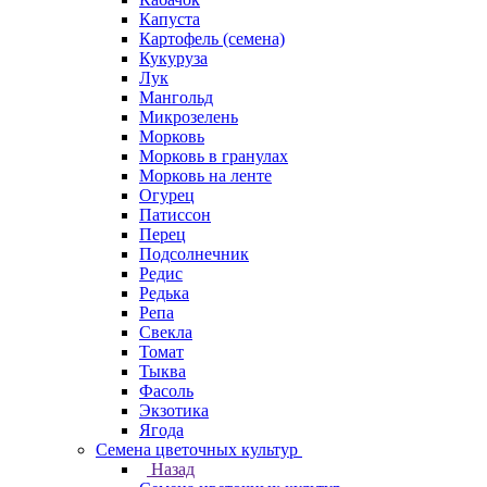
Капуста
Картофель (семена)
Кукуруза
Лук
Мангольд
Микрозелень
Морковь
Морковь в гранулах
Морковь на ленте
Огурец
Патиссон
Перец
Подсолнечник
Редис
Редька
Репа
Свекла
Томат
Тыква
Фасоль
Экзотика
Ягода
Семена цветочных культур
Назад