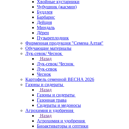
Хвойные кустарники
Чубушник (жасмин)
Буддлея
Барбарис
Дейция
Миндаль
Дёрен
Пузыреплодник
Фирменная продукция "Семена Алтая"
Обучающие материалы
Лук-севок/ Чеснок
Назад
Лук-севок/ Чеснок
Лук-севок
Чеснок
Картофель семенной ВЕСНА 2026
Газоны и сидераты
Назад
Газоны и сидераты
Газонная трава
Сидераты и медоносы
Агрохимия и удобрения
Назад
Агрохимия и удобрения
Биоактиваторы и септики