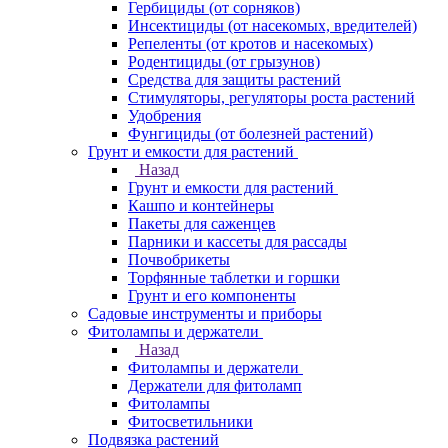
Гербициды (от сорняков)
Инсектициды (от насекомых, вредителей)
Репеленты (от кротов и насекомых)
Родентициды (от грызунов)
Средства для защиты растений
Стимуляторы, регуляторы роста растений
Удобрения
Фунгициды (от болезней растений)
Грунт и емкости для растений
Назад
Грунт и емкости для растений
Кашпо и контейнеры
Пакеты для саженцев
Парники и кассеты для рассады
Почвобрикеты
Торфянные таблетки и горшки
Грунт и его компоненты
Садовые инструменты и приборы
Фитолампы и держатели
Назад
Фитолампы и держатели
Держатели для фитоламп
Фитолампы
Фитосветильники
Подвязка растений