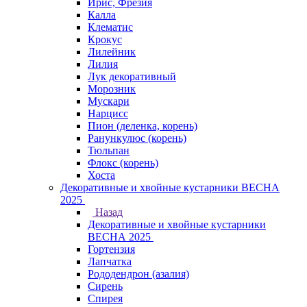
Ирис, Фрезия
Калла
Клематис
Крокус
Лилейник
Лилия
Лук декоративный
Морозник
Мускари
Нарцисс
Пион (деленка, корень)
Ранункулюс (корень)
Тюльпан
Флокс (корень)
Хоста
Декоративные и хвойные кустарники ВЕСНА
2025
Назад
Декоративные и хвойные кустарники
ВЕСНА 2025
Гортензия
Лапчатка
Рододендрон (азалия)
Сирень
Спирея