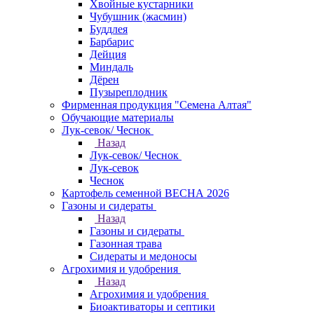
Хвойные кустарники
Чубушник (жасмин)
Буддлея
Барбарис
Дейция
Миндаль
Дёрен
Пузыреплодник
Фирменная продукция "Семена Алтая"
Обучающие материалы
Лук-севок/ Чеснок
Назад
Лук-севок/ Чеснок
Лук-севок
Чеснок
Картофель семенной ВЕСНА 2026
Газоны и сидераты
Назад
Газоны и сидераты
Газонная трава
Сидераты и медоносы
Агрохимия и удобрения
Назад
Агрохимия и удобрения
Биоактиваторы и септики