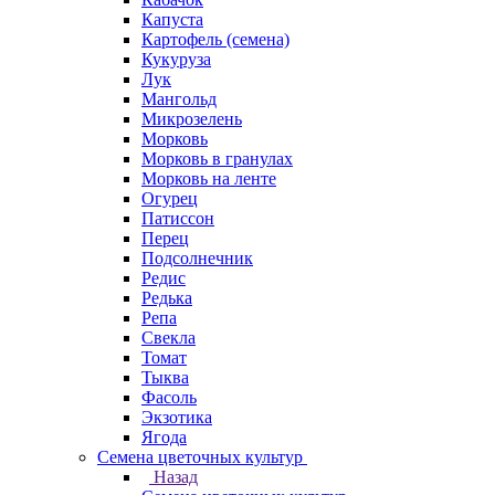
Капуста
Картофель (семена)
Кукуруза
Лук
Мангольд
Микрозелень
Морковь
Морковь в гранулах
Морковь на ленте
Огурец
Патиссон
Перец
Подсолнечник
Редис
Редька
Репа
Свекла
Томат
Тыква
Фасоль
Экзотика
Ягода
Семена цветочных культур
Назад