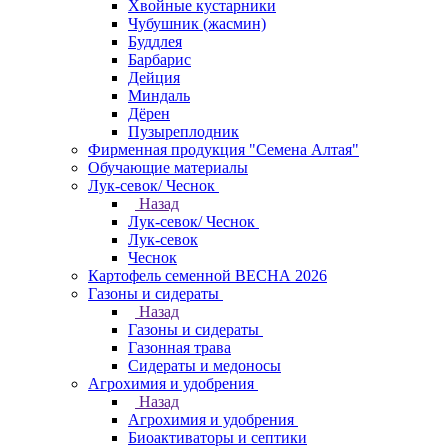
Хвойные кустарники
Чубушник (жасмин)
Буддлея
Барбарис
Дейция
Миндаль
Дёрен
Пузыреплодник
Фирменная продукция "Семена Алтая"
Обучающие материалы
Лук-севок/ Чеснок
Назад
Лук-севок/ Чеснок
Лук-севок
Чеснок
Картофель семенной ВЕСНА 2026
Газоны и сидераты
Назад
Газоны и сидераты
Газонная трава
Сидераты и медоносы
Агрохимия и удобрения
Назад
Агрохимия и удобрения
Биоактиваторы и септики