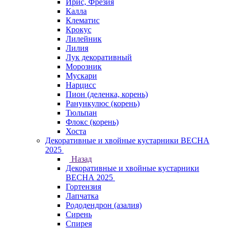
Ирис, Фрезия
Калла
Клематис
Крокус
Лилейник
Лилия
Лук декоративный
Морозник
Мускари
Нарцисс
Пион (деленка, корень)
Ранункулюс (корень)
Тюльпан
Флокс (корень)
Хоста
Декоративные и хвойные кустарники ВЕСНА
2025
Назад
Декоративные и хвойные кустарники
ВЕСНА 2025
Гортензия
Лапчатка
Рододендрон (азалия)
Сирень
Спирея