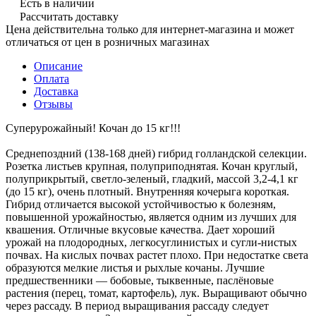
Есть в наличии
Рассчитать доставку
Цена действительна только для интернет-магазина и может
отличаться от цен в розничных магазинах
Описание
Оплата
Доставка
Отзывы
Суперурожайный! Кочан до 15 кг!!!
Среднепоздний (138-168 дней) гибрид голландской селекции.
Розетка листьев крупная, полуприподнятая. Кочан круглый,
полуприкрытый, светло-зеленый, гладкий, массой 3,2-4,1 кг
(до 15 кг), очень плотный. Внутренняя кочерыга короткая.
Гибрид отличается высокой устойчивостью к болезням,
повышенной урожайностью, является одним из лучших для
квашения. Отличные вкусовые качества. Дает хороший
урожай на плодородных, легкосуглинистых и сугли-нистых
почвах. На кислых почвах растет плохо. При недостатке света
образуются мелкие листья и рыхлые кочаны. Лучшие
предшественники — бобовые, тыквенные, паслёновые
растения (перец, томат, картофель), лук. Выращивают обычно
через рассаду. В период выращивания рассаду следует