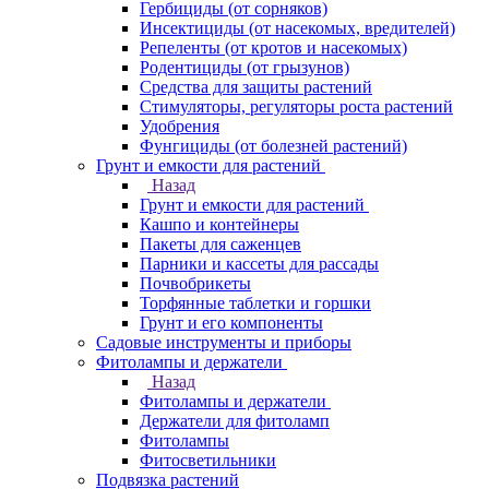
Гербициды (от сорняков)
Инсектициды (от насекомых, вредителей)
Репеленты (от кротов и насекомых)
Родентициды (от грызунов)
Средства для защиты растений
Стимуляторы, регуляторы роста растений
Удобрения
Фунгициды (от болезней растений)
Грунт и емкости для растений
Назад
Грунт и емкости для растений
Кашпо и контейнеры
Пакеты для саженцев
Парники и кассеты для рассады
Почвобрикеты
Торфянные таблетки и горшки
Грунт и его компоненты
Садовые инструменты и приборы
Фитолампы и держатели
Назад
Фитолампы и держатели
Держатели для фитоламп
Фитолампы
Фитосветильники
Подвязка растений