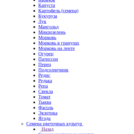
Капуста
Картофель (семена)
Кукуруза
Лук
Мангольд
Микрозелень
Морковь
Морковь в гранулах
Морковь на ленте
Огурец
Патиссон
Перец
Подсолнечник
Редис
Редька
Репа
Свекла
Томат
Тыква
Фасоль
Экзотика
Ягода
Семена цветочных культур
Назад