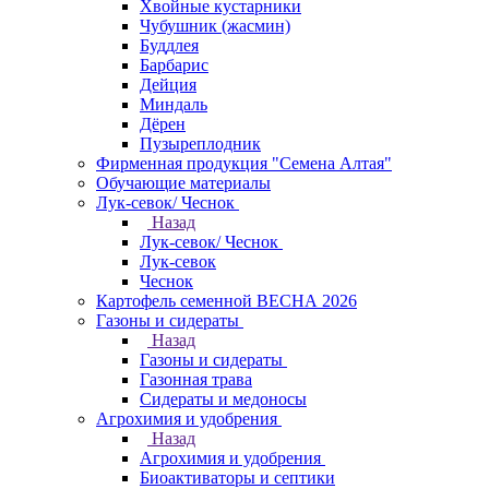
Хвойные кустарники
Чубушник (жасмин)
Буддлея
Барбарис
Дейция
Миндаль
Дёрен
Пузыреплодник
Фирменная продукция "Семена Алтая"
Обучающие материалы
Лук-севок/ Чеснок
Назад
Лук-севок/ Чеснок
Лук-севок
Чеснок
Картофель семенной ВЕСНА 2026
Газоны и сидераты
Назад
Газоны и сидераты
Газонная трава
Сидераты и медоносы
Агрохимия и удобрения
Назад
Агрохимия и удобрения
Биоактиваторы и септики