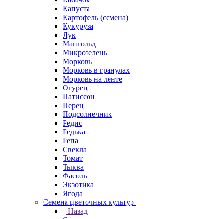
Капуста
Картофель (семена)
Кукуруза
Лук
Мангольд
Микрозелень
Морковь
Морковь в гранулах
Морковь на ленте
Огурец
Патиссон
Перец
Подсолнечник
Редис
Редька
Репа
Свекла
Томат
Тыква
Фасоль
Экзотика
Ягода
Семена цветочных культур
Назад