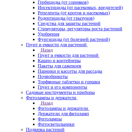
Гербициды (от сорняков)
Инсектициды (от насекомых, вредителей)
Репеленты (от кротов и насекомых)
Родентициды (от грызунов)
Средства для защиты растений
Стимуляторы, регуляторы роста растений
Удобрения
Фунгициды (от болезней растений)
Грунт и емкости для растений
Назад
Грунт и емкости для растений
Кашпо и контейнеры
Пакеты для саженцев
Парники и кассеты для рассады
Почвобрикеты
Торфянные таблетки и горшки
Грунт и его компоненты
Садовые инструменты и приборы
Фитолампы и держатели
Назад
Фитолампы и держатели
Держатели для фитоламп
Фитолампы
Фитосветильники
Подвязка растений