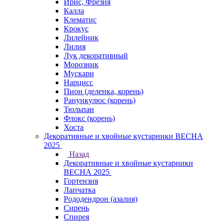
Ирис, Фрезия
Калла
Клематис
Крокус
Лилейник
Лилия
Лук декоративный
Морозник
Мускари
Нарцисс
Пион (деленка, корень)
Ранункулюс (корень)
Тюльпан
Флокс (корень)
Хоста
Декоративные и хвойные кустарники ВЕСНА
2025
Назад
Декоративные и хвойные кустарники
ВЕСНА 2025
Гортензия
Лапчатка
Рододендрон (азалия)
Сирень
Спирея