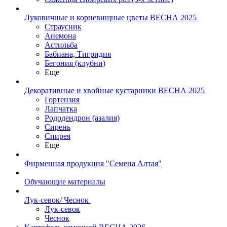
Луковичные и корневищные цветы ВЕСНА 2025
Страусник
Анемона
Астильба
Бабиана, Тигридия
Бегония (клубни)
Еще
Декоративные и хвойные кустарники ВЕСНА 2025
Гортензия
Лапчатка
Рододендрон (азалия)
Сирень
Спирея
Еще
Фирменная продукция "Семена Алтая"
Обучающие материалы
Лук-севок/ Чеснок
Лук-севок
Чеснок