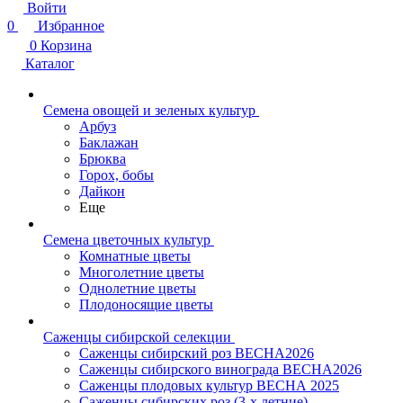
Войти
0
Избранное
0
Корзина
Каталог
Семена овощей и зеленых культур
Арбуз
Баклажан
Брюква
Горох, бобы
Дайкон
Еще
Семена цветочных культур
Комнатные цветы
Многолетние цветы
Однолетние цветы
Плодоносящие цветы
Саженцы сибирской селекции
Саженцы сибирский роз ВЕСНА2026
Саженцы сибирского винограда ВЕСНА2026
Саженцы плодовых культур ВЕСНА 2025
Саженцы сибирских роз (3-х летние)