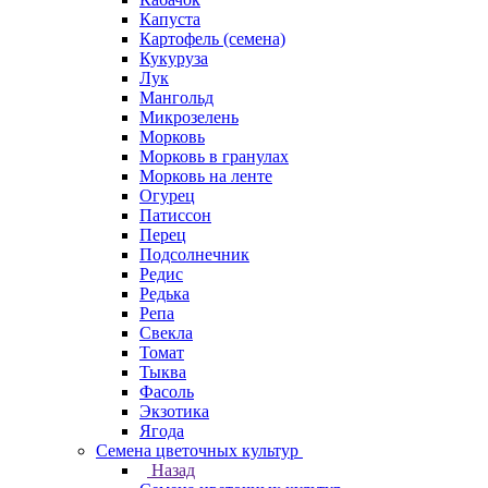
Капуста
Картофель (семена)
Кукуруза
Лук
Мангольд
Микрозелень
Морковь
Морковь в гранулах
Морковь на ленте
Огурец
Патиссон
Перец
Подсолнечник
Редис
Редька
Репа
Свекла
Томат
Тыква
Фасоль
Экзотика
Ягода
Семена цветочных культур
Назад