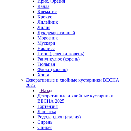
Ирис, Фрезия
Калла
Клематис
Крокус
Лилейник
Лилия
Лук декоративный
Морозник
Мускари
Нарцисс
Пион (деленка, корень)
Ранункулюс (корень)
Тюльпан
Флокс (корень)
Хоста
Декоративные и хвойные кустарники ВЕСНА
2025
Назад
Декоративные и хвойные кустарники
ВЕСНА 2025
Гортензия
Лапчатка
Рододендрон (азалия)
Сирень
Спирея