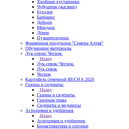
Хвойные кустарники
Чубушник (жасмин)
Буддлея
Барбарис
Дейция
Миндаль
Дёрен
Пузыреплодник
Фирменная продукция "Семена Алтая"
Обучающие материалы
Лук-севок/ Чеснок
Назад
Лук-севок/ Чеснок
Лук-севок
Чеснок
Картофель семенной ВЕСНА 2026
Газоны и сидераты
Назад
Газоны и сидераты
Газонная трава
Сидераты и медоносы
Агрохимия и удобрения
Назад
Агрохимия и удобрения
Биоактиваторы и септики