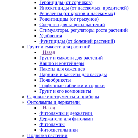
Гербициды (от сорняков)
Инсектициды (от насекомых, вредителей)
Репеленты (от кротов и насекомых)
Родентициды (от грызунов)
Средства для защиты растений
Стимуляторы, регуляторы роста растений
Удобрения
Фунгициды (от болезней растений)
Грунт и емкости для растений
Назад
Грунт и емкости для растений
Кашпо и контейнеры
Пакеты для саженцев
Парники и кассеты для рассады
Почвобрикеты
Торфянные таблетки и горшки
Грунт и его компоненты
Садовые инструменты и приборы
Фитолампы и держатели
Назад
Фитолампы и держатели
Держатели для фитоламп
Фитолампы
Фитосветильники
Подвязка растений