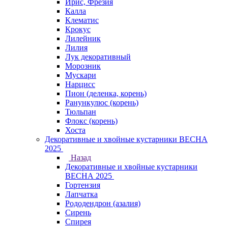
Ирис, Фрезия
Калла
Клематис
Крокус
Лилейник
Лилия
Лук декоративный
Морозник
Мускари
Нарцисс
Пион (деленка, корень)
Ранункулюс (корень)
Тюльпан
Флокс (корень)
Хоста
Декоративные и хвойные кустарники ВЕСНА
2025
Назад
Декоративные и хвойные кустарники
ВЕСНА 2025
Гортензия
Лапчатка
Рододендрон (азалия)
Сирень
Спирея