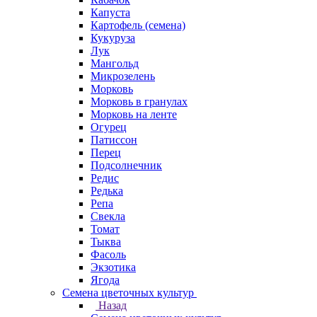
Капуста
Картофель (семена)
Кукуруза
Лук
Мангольд
Микрозелень
Морковь
Морковь в гранулах
Морковь на ленте
Огурец
Патиссон
Перец
Подсолнечник
Редис
Редька
Репа
Свекла
Томат
Тыква
Фасоль
Экзотика
Ягода
Семена цветочных культур
Назад