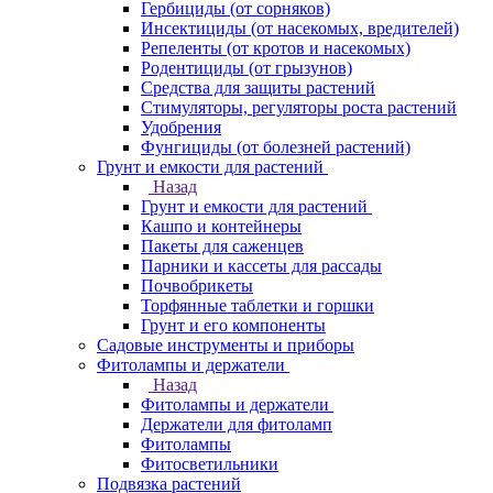
Гербициды (от сорняков)
Инсектициды (от насекомых, вредителей)
Репеленты (от кротов и насекомых)
Родентициды (от грызунов)
Средства для защиты растений
Стимуляторы, регуляторы роста растений
Удобрения
Фунгициды (от болезней растений)
Грунт и емкости для растений
Назад
Грунт и емкости для растений
Кашпо и контейнеры
Пакеты для саженцев
Парники и кассеты для рассады
Почвобрикеты
Торфянные таблетки и горшки
Грунт и его компоненты
Садовые инструменты и приборы
Фитолампы и держатели
Назад
Фитолампы и держатели
Держатели для фитоламп
Фитолампы
Фитосветильники
Подвязка растений