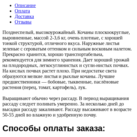
Описание
Оплата
Доставка
Отзывы
Позднеспелый, высокоурожайный. Кочаны плоскоокруглые,
выровненные, массой 2-3,6 кг, очень плотные, с хорошей
тонкой структурой, отличного вкуса. Наружные листья
зеленые c сероватым оттенком и сильным восковым налетом.
Прекрасно хранится, хорошо транспортабельна,
рекомендуется для зимнего хранения. Дает хороший урожай
на плодородных, легкосуглинистых и сугли-нистых почвах.
На кислых почвах растет плохо. При недостатке света
образуются мелкие листья и рыхлые кочаны. Лучшие
предшественники — бобовые, тыквенные, паслёновые
растения (перец, томат, картофель), лук.
Выращивают обычно через рассаду. В период выращивания
рассаду следует поливать умеренно. За несколько дней до
высадки рассаду закаливают. Рассаду высаживают в возрасте
50-55 дней во влажную и удобренную почву.
Способы оплаты заказа: