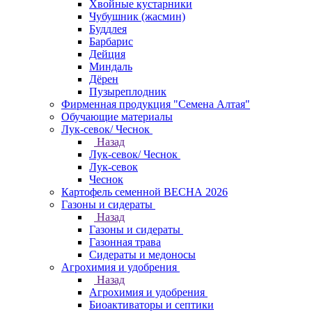
Хвойные кустарники
Чубушник (жасмин)
Буддлея
Барбарис
Дейция
Миндаль
Дёрен
Пузыреплодник
Фирменная продукция "Семена Алтая"
Обучающие материалы
Лук-севок/ Чеснок
Назад
Лук-севок/ Чеснок
Лук-севок
Чеснок
Картофель семенной ВЕСНА 2026
Газоны и сидераты
Назад
Газоны и сидераты
Газонная трава
Сидераты и медоносы
Агрохимия и удобрения
Назад
Агрохимия и удобрения
Биоактиваторы и септики