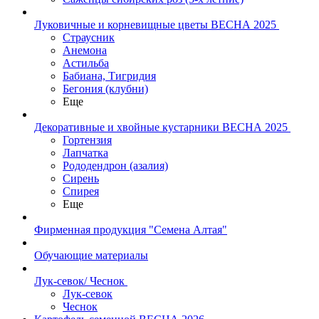
Луковичные и корневищные цветы ВЕСНА 2025
Страусник
Анемона
Астильба
Бабиана, Тигридия
Бегония (клубни)
Еще
Декоративные и хвойные кустарники ВЕСНА 2025
Гортензия
Лапчатка
Рододендрон (азалия)
Сирень
Спирея
Еще
Фирменная продукция "Семена Алтая"
Обучающие материалы
Лук-севок/ Чеснок
Лук-севок
Чеснок