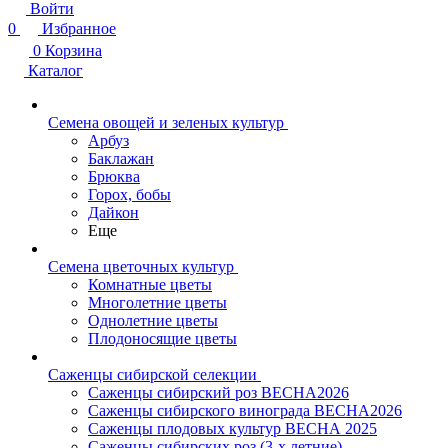
Войти
0
Избранное
0
Корзина
Каталог
Семена овощей и зеленых культур
Арбуз
Баклажан
Брюква
Горох, бобы
Дайкон
Еще
Семена цветочных культур
Комнатные цветы
Многолетние цветы
Однолетние цветы
Плодоносящие цветы
Саженцы сибирской селекции
Саженцы сибирский роз ВЕСНА2026
Саженцы сибирского винограда ВЕСНА2026
Саженцы плодовых культур ВЕСНА 2025
Саженцы сибирских роз (3-х летние)