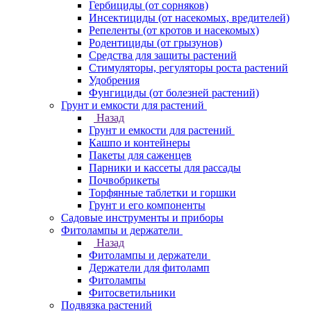
Гербициды (от сорняков)
Инсектициды (от насекомых, вредителей)
Репеленты (от кротов и насекомых)
Родентициды (от грызунов)
Средства для защиты растений
Стимуляторы, регуляторы роста растений
Удобрения
Фунгициды (от болезней растений)
Грунт и емкости для растений
Назад
Грунт и емкости для растений
Кашпо и контейнеры
Пакеты для саженцев
Парники и кассеты для рассады
Почвобрикеты
Торфянные таблетки и горшки
Грунт и его компоненты
Садовые инструменты и приборы
Фитолампы и держатели
Назад
Фитолампы и держатели
Держатели для фитоламп
Фитолампы
Фитосветильники
Подвязка растений