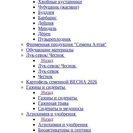
Хвойные кустарники
Чубушник (жасмин)
Буддлея
Барбарис
Дейция
Миндаль
Дёрен
Пузыреплодник
Фирменная продукция "Семена Алтая"
Обучающие материалы
Лук-севок/ Чеснок
Назад
Лук-севок/ Чеснок
Лук-севок
Чеснок
Картофель семенной ВЕСНА 2026
Газоны и сидераты
Назад
Газоны и сидераты
Газонная трава
Сидераты и медоносы
Агрохимия и удобрения
Назад
Агрохимия и удобрения
Биоактиваторы и септики