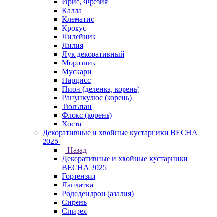
Ирис, Фрезия
Калла
Клематис
Крокус
Лилейник
Лилия
Лук декоративный
Морозник
Мускари
Нарцисс
Пион (деленка, корень)
Ранункулюс (корень)
Тюльпан
Флокс (корень)
Хоста
Декоративные и хвойные кустарники ВЕСНА
2025
Назад
Декоративные и хвойные кустарники
ВЕСНА 2025
Гортензия
Лапчатка
Рододендрон (азалия)
Сирень
Спирея