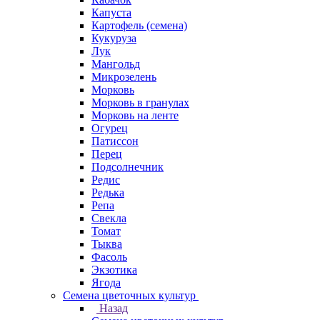
Капуста
Картофель (семена)
Кукуруза
Лук
Мангольд
Микрозелень
Морковь
Морковь в гранулах
Морковь на ленте
Огурец
Патиссон
Перец
Подсолнечник
Редис
Редька
Репа
Свекла
Томат
Тыква
Фасоль
Экзотика
Ягода
Семена цветочных культур
Назад