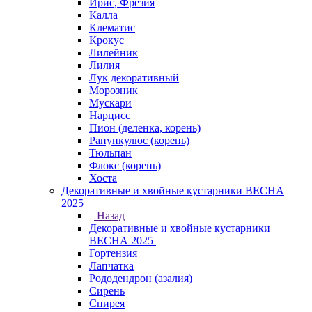
Ирис, Фрезия
Калла
Клематис
Крокус
Лилейник
Лилия
Лук декоративный
Морозник
Мускари
Нарцисс
Пион (деленка, корень)
Ранункулюс (корень)
Тюльпан
Флокс (корень)
Хоста
Декоративные и хвойные кустарники ВЕСНА
2025
Назад
Декоративные и хвойные кустарники
ВЕСНА 2025
Гортензия
Лапчатка
Рододендрон (азалия)
Сирень
Спирея