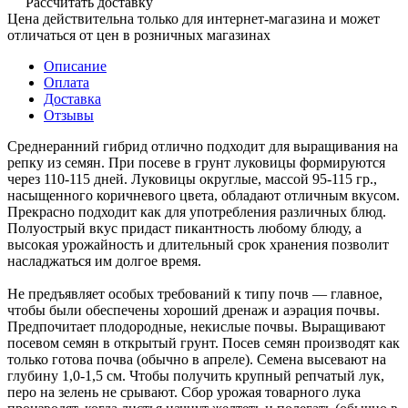
Рассчитать доставку
Цена действительна только для интернет-магазина и может
отличаться от цен в розничных магазинах
Описание
Оплата
Доставка
Отзывы
Среднеранний гибрид отлично подходит для выращивания на
репку из семян. При посеве в грунт луковицы формируются
через 110-115 дней. Луковицы округлые, массой 95-115 гр.,
насыщенного коричневого цвета, обладают отличным вкусом.
Прекрасно подходит как для употребления различных блюд.
Полуострый вкус придаст пикантность любому блюду, а
высокая урожайность и длительный срок хранения позволит
насладжаться им долгое время.
Не предъявляет особых требований к типу почв — главное,
чтобы были обеспечены хороший дренаж и аэрация почвы.
Предпочитает плодородные, некислые почвы. Выращивают
посевом семян в открытый грунт. Посев семян производят как
только готова почва (обычно в апреле). Семена высевают на
глубину 1,0-1,5 см. Чтобы получить крупный репчатый лук,
перо на зелень не срывают. Сбор урожая товарного лука