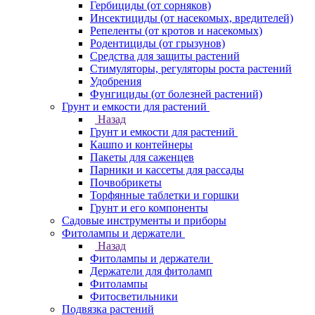
Гербициды (от сорняков)
Инсектициды (от насекомых, вредителей)
Репеленты (от кротов и насекомых)
Родентициды (от грызунов)
Средства для защиты растений
Стимуляторы, регуляторы роста растений
Удобрения
Фунгициды (от болезней растений)
Грунт и емкости для растений
Назад
Грунт и емкости для растений
Кашпо и контейнеры
Пакеты для саженцев
Парники и кассеты для рассады
Почвобрикеты
Торфянные таблетки и горшки
Грунт и его компоненты
Садовые инструменты и приборы
Фитолампы и держатели
Назад
Фитолампы и держатели
Держатели для фитоламп
Фитолампы
Фитосветильники
Подвязка растений