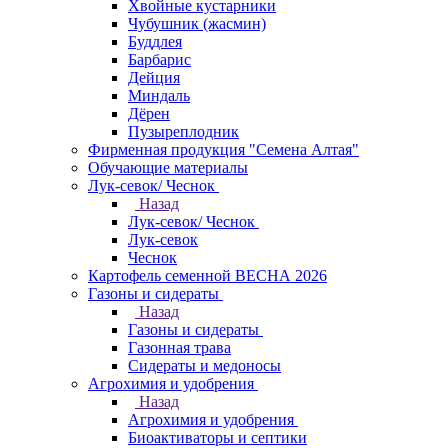
Хвойные кустарники
Чубушник (жасмин)
Буддлея
Барбарис
Дейция
Миндаль
Дёрен
Пузыреплодник
Фирменная продукция "Семена Алтая"
Обучающие материалы
Лук-севок/ Чеснок
Назад
Лук-севок/ Чеснок
Лук-севок
Чеснок
Картофель семенной ВЕСНА 2026
Газоны и сидераты
Назад
Газоны и сидераты
Газонная трава
Сидераты и медоносы
Агрохимия и удобрения
Назад
Агрохимия и удобрения
Биоактиваторы и септики