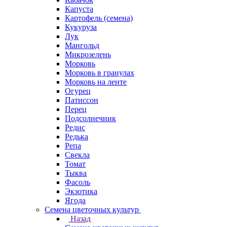
Капуста
Картофель (семена)
Кукуруза
Лук
Мангольд
Микрозелень
Морковь
Морковь в гранулах
Морковь на ленте
Огурец
Патиссон
Перец
Подсолнечник
Редис
Редька
Репа
Свекла
Томат
Тыква
Фасоль
Экзотика
Ягода
Семена цветочных культур
Назад