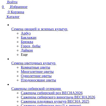
Войти
0
Избранное
0
Корзина
Каталог
Семена овощей и зеленых культур
Арбуз
Баклажан
Брюква
Горох, бобы
Дайкон
Еще
Семена цветочных культур
Комнатные цветы
Многолетние цветы
Однолетние цветы
Плодоносящие цветы
Саженцы сибирской селекции
Саженцы сибирский роз ВЕСНА2026
Саженцы сибирского винограда ВЕСНА2026
Саженцы плодовых культур ВЕСНА 2025
Саженцы сибирских роз (3-х летние)