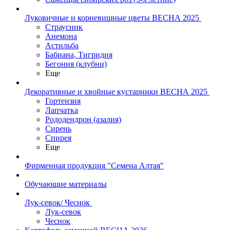
Луковичные и корневищные цветы ВЕСНА 2025
Страусник
Анемона
Астильба
Бабиана, Тигридия
Бегония (клубни)
Еще
Декоративные и хвойные кустарники ВЕСНА 2025
Гортензия
Лапчатка
Рододендрон (азалия)
Сирень
Спирея
Еще
Фирменная продукция "Семена Алтая"
Обучающие материалы
Лук-севок/ Чеснок
Лук-севок
Чеснок