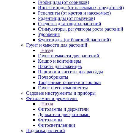
Гербициды (от сорняков)
Инсектициды (от насекомых, вредителей)
Репеленты (от кротов и насекомых)
Родентициды (от грызунов)
Средства для защиты растений
Стимуляторы, регуляторы роста растений
Удобрения
Фунгициды (от болезней растений)
Грунт и емкости для растений
Назад
Грунт и емкости для растений
Кашпо и контейнеры
Пакеты для саженцев
Парники и кассеты для рассады
Почвобрикеты
Торфянные таблетки и горшки
Грунт и его компоненты
Садовые инструменты и приборы
Фитолампы и держатели
Назад
Фитолампы и держатели
Держатели для фитоламп
Фитолампы
Фитосветильники
Подвязка растений