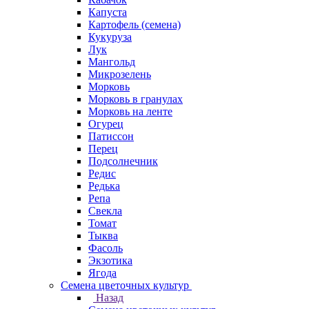
Капуста
Картофель (семена)
Кукуруза
Лук
Мангольд
Микрозелень
Морковь
Морковь в гранулах
Морковь на ленте
Огурец
Патиссон
Перец
Подсолнечник
Редис
Редька
Репа
Свекла
Томат
Тыква
Фасоль
Экзотика
Ягода
Семена цветочных культур
Назад