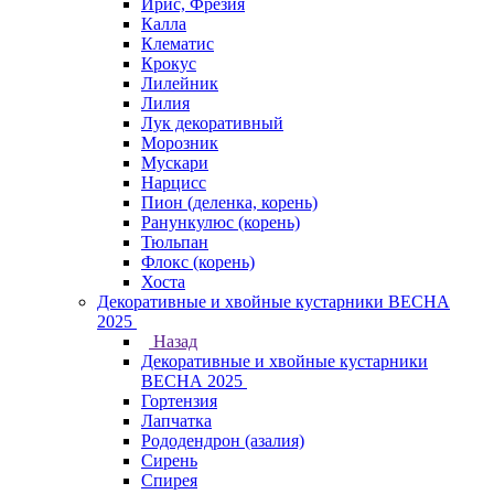
Ирис, Фрезия
Калла
Клематис
Крокус
Лилейник
Лилия
Лук декоративный
Морозник
Мускари
Нарцисс
Пион (деленка, корень)
Ранункулюс (корень)
Тюльпан
Флокс (корень)
Хоста
Декоративные и хвойные кустарники ВЕСНА
2025
Назад
Декоративные и хвойные кустарники
ВЕСНА 2025
Гортензия
Лапчатка
Рододендрон (азалия)
Сирень
Спирея