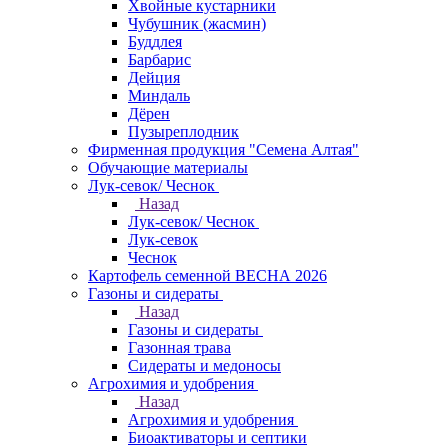
Хвойные кустарники
Чубушник (жасмин)
Буддлея
Барбарис
Дейция
Миндаль
Дёрен
Пузыреплодник
Фирменная продукция "Семена Алтая"
Обучающие материалы
Лук-севок/ Чеснок
Назад
Лук-севок/ Чеснок
Лук-севок
Чеснок
Картофель семенной ВЕСНА 2026
Газоны и сидераты
Назад
Газоны и сидераты
Газонная трава
Сидераты и медоносы
Агрохимия и удобрения
Назад
Агрохимия и удобрения
Биоактиваторы и септики