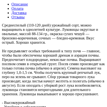
Описание
Оплата
Доставка
Отзывы
Среднеспелый (110-120 дней) урожайный сорт, можно
выращивать в однолетней культуре. Луковицы округлые и
овальные, массой 88-134 гр., окраска сухих чешуй —
бронзово-коричневая, сочных — бледно-кремовая. Вкус
острый. Хорошо хранится.
Не предъявляет особых требований к типу почв — главное,
чтобы были обеспечены хороший дренаж и аэрация почвы.
Предпочитает плодородные, некислые почвы. Выращивают
посевом семян в открытый грунт. Посев семян производят как
только готова почва (обычно в апреле). Семена высевают на
глубину 1,0-1,5 см. Чтобы получить крупный репчатый лук,
перо на зелень не срывают. Сбор урожая товарного лука
производят, когда листья начнут желтеть и полегать (обычно в
августе). Если опоздать с уборкой рост лука возобновляется,
луковицы становятся непригодными для длительного
хранения. Луковицы выкапывают и хорошо просушивают.
- Высокоурожайный
- Устойчив к заболеваниям