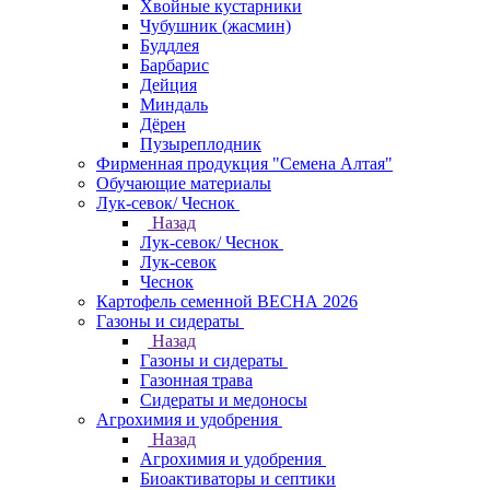
Хвойные кустарники
Чубушник (жасмин)
Буддлея
Барбарис
Дейция
Миндаль
Дёрен
Пузыреплодник
Фирменная продукция "Семена Алтая"
Обучающие материалы
Лук-севок/ Чеснок
Назад
Лук-севок/ Чеснок
Лук-севок
Чеснок
Картофель семенной ВЕСНА 2026
Газоны и сидераты
Назад
Газоны и сидераты
Газонная трава
Сидераты и медоносы
Агрохимия и удобрения
Назад
Агрохимия и удобрения
Биоактиваторы и септики