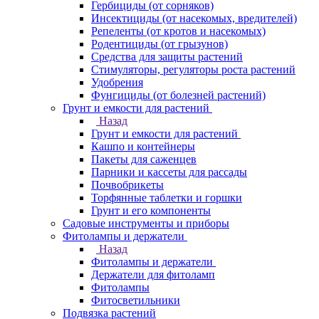
Гербициды (от сорняков)
Инсектициды (от насекомых, вредителей)
Репеленты (от кротов и насекомых)
Родентициды (от грызунов)
Средства для защиты растений
Стимуляторы, регуляторы роста растений
Удобрения
Фунгициды (от болезней растений)
Грунт и емкости для растений
Назад
Грунт и емкости для растений
Кашпо и контейнеры
Пакеты для саженцев
Парники и кассеты для рассады
Почвобрикеты
Торфянные таблетки и горшки
Грунт и его компоненты
Садовые инструменты и приборы
Фитолампы и держатели
Назад
Фитолампы и держатели
Держатели для фитоламп
Фитолампы
Фитосветильники
Подвязка растений