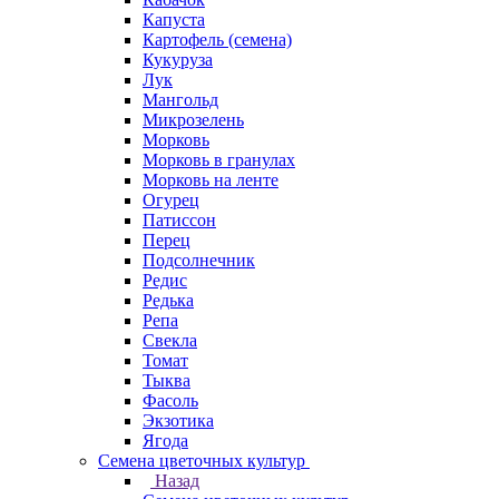
Капуста
Картофель (семена)
Кукуруза
Лук
Мангольд
Микрозелень
Морковь
Морковь в гранулах
Морковь на ленте
Огурец
Патиссон
Перец
Подсолнечник
Редис
Редька
Репа
Свекла
Томат
Тыква
Фасоль
Экзотика
Ягода
Семена цветочных культур
Назад