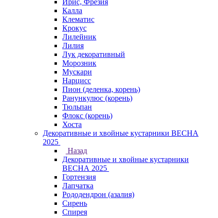
Ирис, Фрезия
Калла
Клематис
Крокус
Лилейник
Лилия
Лук декоративный
Морозник
Мускари
Нарцисс
Пион (деленка, корень)
Ранункулюс (корень)
Тюльпан
Флокс (корень)
Хоста
Декоративные и хвойные кустарники ВЕСНА
2025
Назад
Декоративные и хвойные кустарники
ВЕСНА 2025
Гортензия
Лапчатка
Рододендрон (азалия)
Сирень
Спирея