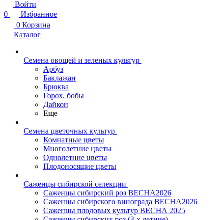
Войти
0
Избранное
0
Корзина
Каталог
Семена овощей и зеленых культур
Арбуз
Баклажан
Брюква
Горох, бобы
Дайкон
Еще
Семена цветочных культур
Комнатные цветы
Многолетние цветы
Однолетние цветы
Плодоносящие цветы
Саженцы сибирской селекции
Саженцы сибирский роз ВЕСНА2026
Саженцы сибирского винограда ВЕСНА2026
Саженцы плодовых культур ВЕСНА 2025
Саженцы сибирских роз (3-х летние)