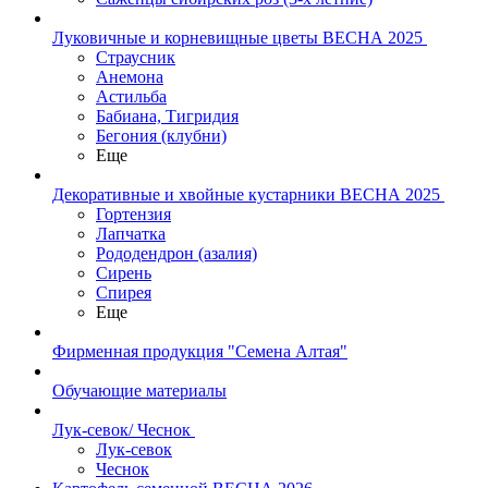
Луковичные и корневищные цветы ВЕСНА 2025
Страусник
Анемона
Астильба
Бабиана, Тигридия
Бегония (клубни)
Еще
Декоративные и хвойные кустарники ВЕСНА 2025
Гортензия
Лапчатка
Рододендрон (азалия)
Сирень
Спирея
Еще
Фирменная продукция "Семена Алтая"
Обучающие материалы
Лук-севок/ Чеснок
Лук-севок
Чеснок