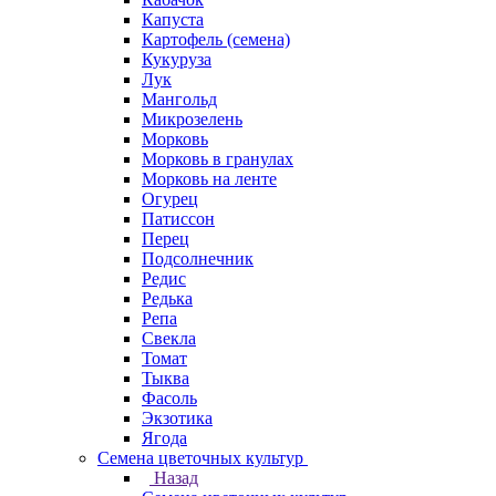
Капуста
Картофель (семена)
Кукуруза
Лук
Мангольд
Микрозелень
Морковь
Морковь в гранулах
Морковь на ленте
Огурец
Патиссон
Перец
Подсолнечник
Редис
Редька
Репа
Свекла
Томат
Тыква
Фасоль
Экзотика
Ягода
Семена цветочных культур
Назад