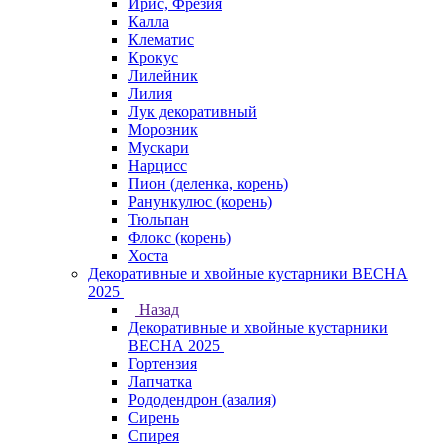
Ирис, Фрезия
Калла
Клематис
Крокус
Лилейник
Лилия
Лук декоративный
Морозник
Мускари
Нарцисс
Пион (деленка, корень)
Ранункулюс (корень)
Тюльпан
Флокс (корень)
Хоста
Декоративные и хвойные кустарники ВЕСНА
2025
Назад
Декоративные и хвойные кустарники
ВЕСНА 2025
Гортензия
Лапчатка
Рододендрон (азалия)
Сирень
Спирея