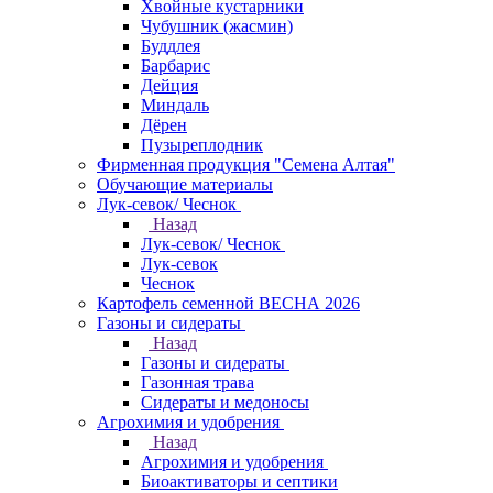
Хвойные кустарники
Чубушник (жасмин)
Буддлея
Барбарис
Дейция
Миндаль
Дёрен
Пузыреплодник
Фирменная продукция "Семена Алтая"
Обучающие материалы
Лук-севок/ Чеснок
Назад
Лук-севок/ Чеснок
Лук-севок
Чеснок
Картофель семенной ВЕСНА 2026
Газоны и сидераты
Назад
Газоны и сидераты
Газонная трава
Сидераты и медоносы
Агрохимия и удобрения
Назад
Агрохимия и удобрения
Биоактиваторы и септики