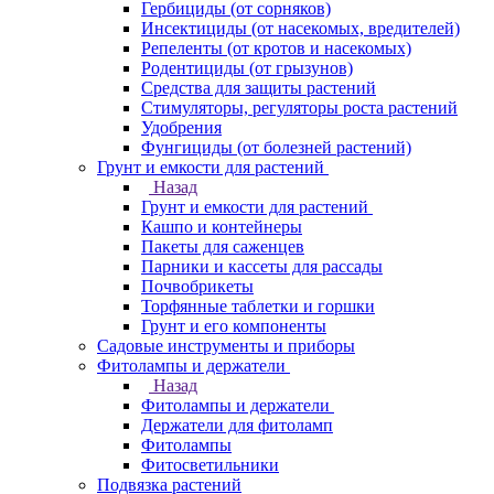
Гербициды (от сорняков)
Инсектициды (от насекомых, вредителей)
Репеленты (от кротов и насекомых)
Родентициды (от грызунов)
Средства для защиты растений
Стимуляторы, регуляторы роста растений
Удобрения
Фунгициды (от болезней растений)
Грунт и емкости для растений
Назад
Грунт и емкости для растений
Кашпо и контейнеры
Пакеты для саженцев
Парники и кассеты для рассады
Почвобрикеты
Торфянные таблетки и горшки
Грунт и его компоненты
Садовые инструменты и приборы
Фитолампы и держатели
Назад
Фитолампы и держатели
Держатели для фитоламп
Фитолампы
Фитосветильники
Подвязка растений