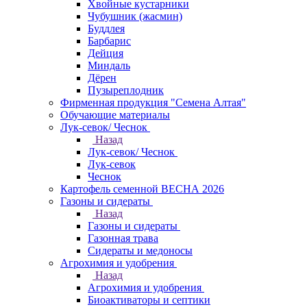
Хвойные кустарники
Чубушник (жасмин)
Буддлея
Барбарис
Дейция
Миндаль
Дёрен
Пузыреплодник
Фирменная продукция "Семена Алтая"
Обучающие материалы
Лук-севок/ Чеснок
Назад
Лук-севок/ Чеснок
Лук-севок
Чеснок
Картофель семенной ВЕСНА 2026
Газоны и сидераты
Назад
Газоны и сидераты
Газонная трава
Сидераты и медоносы
Агрохимия и удобрения
Назад
Агрохимия и удобрения
Биоактиваторы и септики