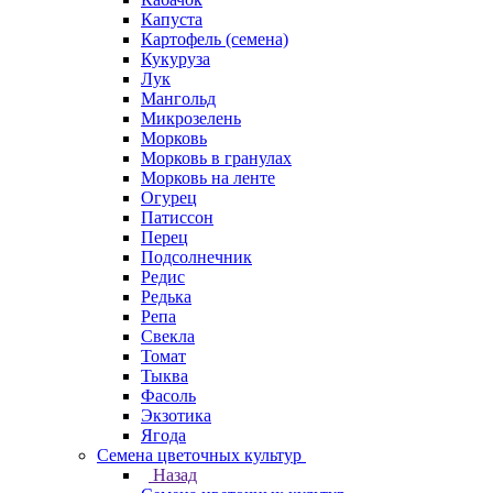
Капуста
Картофель (семена)
Кукуруза
Лук
Мангольд
Микрозелень
Морковь
Морковь в гранулах
Морковь на ленте
Огурец
Патиссон
Перец
Подсолнечник
Редис
Редька
Репа
Свекла
Томат
Тыква
Фасоль
Экзотика
Ягода
Семена цветочных культур
Назад