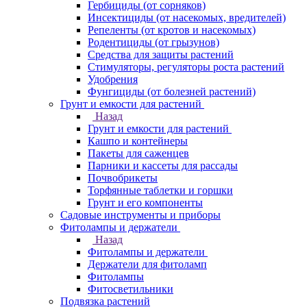
Гербициды (от сорняков)
Инсектициды (от насекомых, вредителей)
Репеленты (от кротов и насекомых)
Родентициды (от грызунов)
Средства для защиты растений
Стимуляторы, регуляторы роста растений
Удобрения
Фунгициды (от болезней растений)
Грунт и емкости для растений
Назад
Грунт и емкости для растений
Кашпо и контейнеры
Пакеты для саженцев
Парники и кассеты для рассады
Почвобрикеты
Торфянные таблетки и горшки
Грунт и его компоненты
Садовые инструменты и приборы
Фитолампы и держатели
Назад
Фитолампы и держатели
Держатели для фитоламп
Фитолампы
Фитосветильники
Подвязка растений