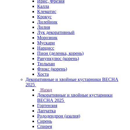
Ирис, Фрезия
Калла
Клематис
Крокус
Лилейник
Лилия
Лук декоративный
Морозник
Мускари
Нарцисс
Пион (деленка, корень)
Ранункулюс (корень)
Тюльпан
Флокс (корень)
Хоста
Декоративные и хвойные кустарники ВЕСНА
2025
Назад
Декоративные и хвойные кустарники
ВЕСНА 2025
Гортензия
Лапчатка
Рододендрон (азалия)
Сирень
Спирея