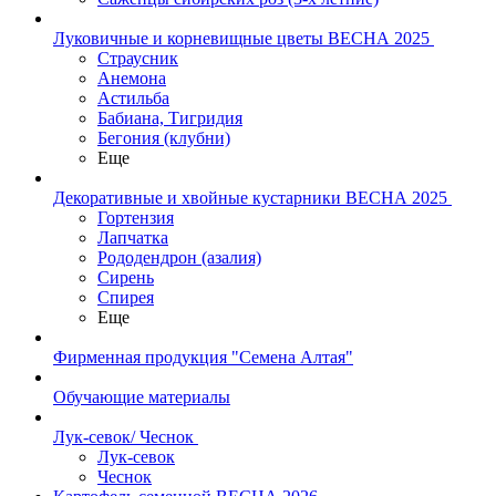
Луковичные и корневищные цветы ВЕСНА 2025
Страусник
Анемона
Астильба
Бабиана, Тигридия
Бегония (клубни)
Еще
Декоративные и хвойные кустарники ВЕСНА 2025
Гортензия
Лапчатка
Рододендрон (азалия)
Сирень
Спирея
Еще
Фирменная продукция "Семена Алтая"
Обучающие материалы
Лук-севок/ Чеснок
Лук-севок
Чеснок