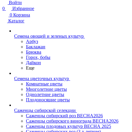
Войти
0
Избранное
0
Корзина
Каталог
Семена овощей и зеленых культур
Арбуз
Баклажан
Брюква
Горох, бобы
Дайкон
Еще
Семена цветочных культур
Комнатные цветы
Многолетние цветы
Однолетние цветы
Плодоносящие цветы
Саженцы сибирской селекции
Саженцы сибирский роз ВЕСНА2026
Саженцы сибирского винограда ВЕСНА2026
Саженцы плодовых культур ВЕСНА 2025
Саженцы сибирских роз (3-х летние)